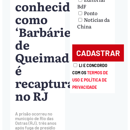
conhecido
BdF
Ponto
como
Notícias da
China
‘Barbárie
de
Queimadas’,
é
LI E CONCORDO
COM OS
TERMOS DE
recapturado
USO E POLÍTICA DE
PRIVACIDADE
no RJ
A prisão ocorreu no
município de Rio das
Ostras (RJ), três anos
após fuga de presídio