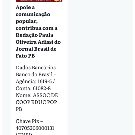
Apoie a
comunicação
popular,
contribua com a
Redação Paula
Oliveira Adissi do
Jornal Brasil de
Fato PB
Dados Bancários
Banco do Brasil –
Agência: 1619-5 /
Conta: 61082-8
Nome: ASSOC DE
COOP EDUC POP
PB
Chave Pix –
40705206000131
(CNPJ)