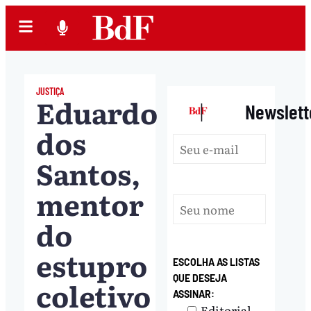
JUSTIÇA
Eduardo
|
Newslett
dos
Santos,
mentor
do
estupro
ESCOLHA AS LISTAS
QUE DESEJA
coletivo
ASSINAR:
Editorial