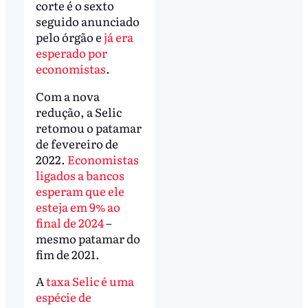
corte é o sexto
seguido anunciado
pelo órgão e
já era
esperado por
economistas
.
Com a nova
redução, a Selic
retomou o patamar
de fevereiro de
2022.
Economistas
ligados a bancos
esperam que ele
esteja em 9% ao
final de 2024
–
mesmo patamar do
fim de 2021.
A
taxa Selic é uma
espécie de