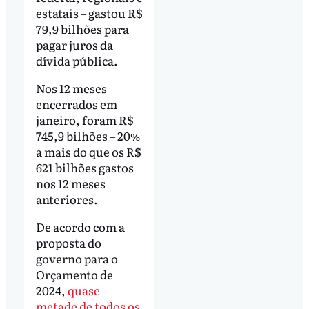
estatais – gastou R$
79,9 bilhões para
pagar juros da
dívida pública.
Nos 12 meses
encerrados em
janeiro, foram R$
745,9 bilhões – 20%
a mais do que os R$
621 bilhões gastos
nos 12 meses
anteriores.
De acordo com a
proposta do
governo para o
Orçamento de
2024,
quase
metade de todos os