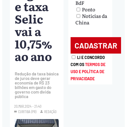
e taxa
BdF
Ponto
Selic
Notícias da
China
vai a
10,75%
ao ano
LI E CONCORDO
COM OS
TERMOS DE
USO E POLÍTICA DE
Redução da taxa básica
de juros deve gerar
PRIVACIDADE
economia de R$ 23
bilhões em gasto do
governo com dívida
pública
20.MAR.2024 - 21:40
CURITIBA (PR)
REDAÇÃO