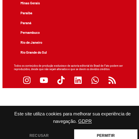
Minas Gerais
Paraíba
Paraná
Pernambuco
Rio de Janeiro
Rio Grande do Sul
Todos os conteúdos de produção exclusiva e de autoria editorial do Brasil de Fato podem ser
reproduzidos, desde que não sejam alterados e que se deem os devidos créditos.
Este site utiliza cookies para melhorar sua experiência de
navegação.
GDPR
RECUSAR
PERMITIR