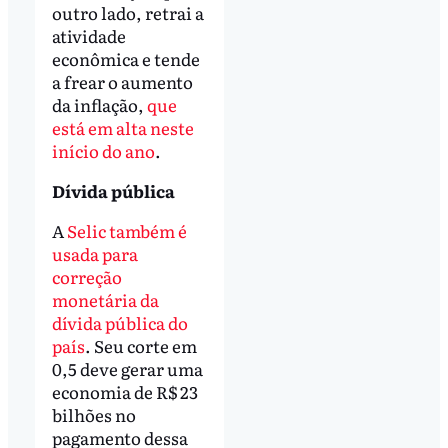
outro lado, retrai a
atividade
econômica e tende
a frear o aumento
da inflação,
que
está em alta neste
início do ano
.
Dívida pública
A
Selic também é
usada para
correção
monetária da
dívida pública do
país
. Seu corte em
0,5 deve gerar uma
economia de R$ 23
bilhões no
pagamento dessa