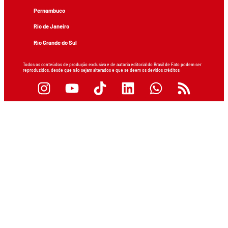
Pernambuco
Rio de Janeiro
Rio Grande do Sul
Todos os conteúdos de produção exclusiva e de autoria editorial do Brasil de Fato podem ser
reproduzidos, desde que não sejam alterados e que se deem os devidos créditos.