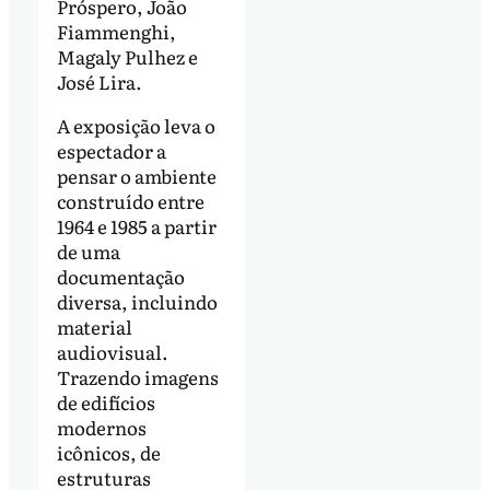
Próspero, João
Fiammenghi,
Magaly Pulhez e
José Lira.
A exposição leva o
espectador a
pensar o ambiente
construído entre
1964 e 1985 a partir
de uma
documentação
diversa, incluindo
material
audiovisual.
Trazendo imagens
de edifícios
modernos
icônicos, de
estruturas