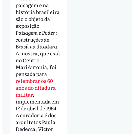
paisagem e na
história brasileira
são o objeto da
exposição
Paisagem e Poder:
construções do
Brasil na ditadura
.
A mostra, que está
no Centro
MariAntonia, foi
pensada para
relembrar os 60
anos do ditadura
militar
,
implementada em
1º de abril de 1964.
A curadoria é dos
arquitetos Paula
Dedecca, Victor