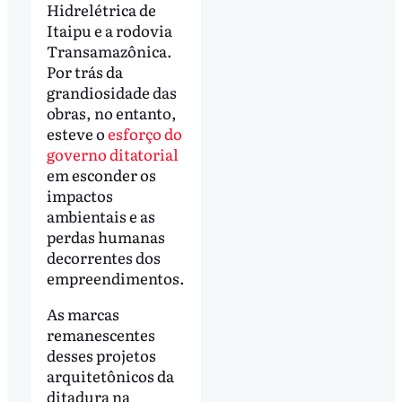
Hidrelétrica de
Itaipu e a rodovia
Transamazônica.
Por trás da
grandiosidade das
obras, no entanto,
esteve o
esforço do
governo ditatorial
em esconder os
impactos
ambientais e as
perdas humanas
decorrentes dos
empreendimentos.
As marcas
remanescentes
desses projetos
arquitetônicos da
ditadura na