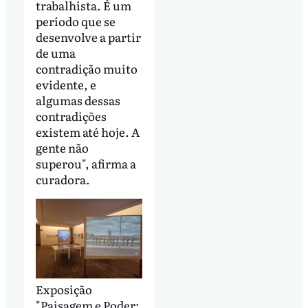
trabalhista. É um
período que se
desenvolve a partir
de uma
contradição muito
evidente, e
algumas dessas
contradições
existem até hoje. A
gente não
superou", afirma a
curadora.
Exposição
"Paisagem e Poder: