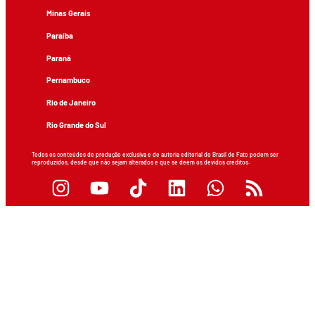
Minas Gerais
Paraíba
Paraná
Pernambuco
Rio de Janeiro
Rio Grande do Sul
Todos os conteúdos de produção exclusiva e de autoria editorial do Brasil de Fato podem ser
reproduzidos, desde que não sejam alterados e que se deem os devidos créditos.