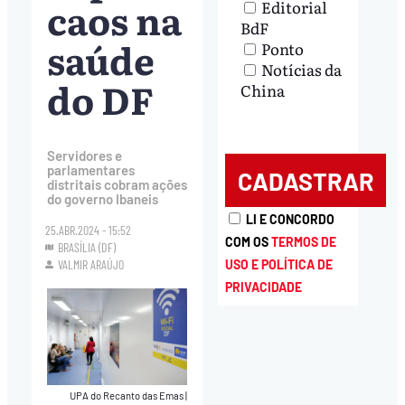
caos na
Editorial
BdF
saúde
Ponto
Notícias da
do DF
China
Servidores e
parlamentares
distritais cobram ações
do governo Ibaneis
LI E CONCORDO
25.ABR.2024 - 15:52
COM OS
TERMOS DE
BRASÍLIA (DF)
USO E POLÍTICA DE
VALMIR ARAÚJO
PRIVACIDADE
UPA do Recanto das Emas
|