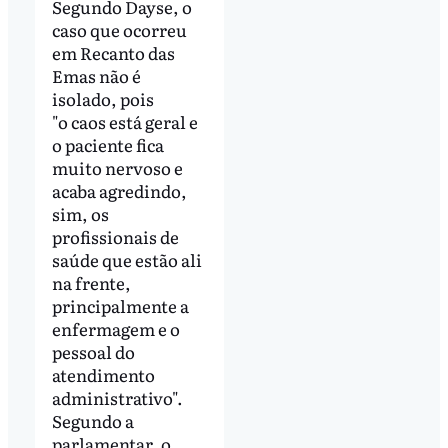
Segundo Dayse, o
caso que ocorreu
em Recanto das
Emas não é
isolado, pois
"o caos está geral e
o paciente fica
muito nervoso e
acaba agredindo,
sim, os
profissionais de
saúde que estão ali
na frente,
principalmente a
enfermagem e o
pessoal do
atendimento
administrativo".
Segundo a
parlamentar, o