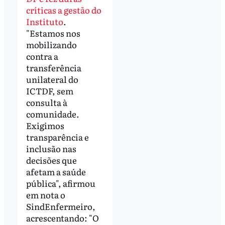
críticas a gestão do
Instituto
.
"Estamos nos
mobilizando
contra a
transferência
unilateral do
ICTDF, sem
consulta à
comunidade.
Exigimos
transparência e
inclusão nas
decisões que
afetam a saúde
pública", afirmou
em nota o
SindEnfermeiro,
acrescentando: "O