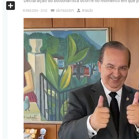
Declaração do bolsonarista ocorre no momento em que pr
X
10.MAIO.2024 - 23:52
SÃO PAULO (SP)
REDAÇÃO
Share