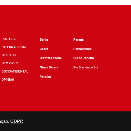
POLÍTICA
Bahia
Paraná
INTERNACIONAL
Ceará
Pernambuco
DIREITOS
Distrito Federal
Rio de Janeiro
BEM VIVER
Minas Gerais
Rio Grande do Sul
SOCIOAMBIENTAL
Paraíba
OPINIÃO
zidos, desde que não sejam alterados e que se deem os devidos créditos.
ação.
GDPR
×