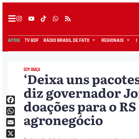
APOIE
TV BDF
RÁDIO BRASIL DE FATO
REGIONAIS
I
SEM GRAÇA
‘Deixa uns pacotes 
diz governador Jo
doações para o RS
Facebook
agronegócio
WhatsApp
Email