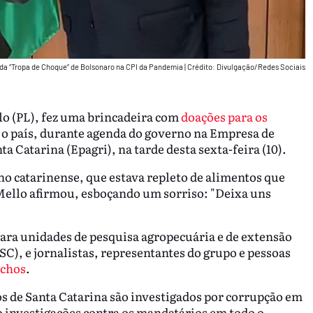
da “Tropa de Choque” de Bolsonaro na CPI da Pandemia
|
Crédito: Divulgação/Redes Sociais
lo (PL), fez uma brincadeira com
doações para os
 o país, durante agenda do governo na Empresa de
 Catarina (Epagri), na tarde desta sexta-feira (10).
o catarinense, que estava repleto de alimentos que
Mello afirmou, esboçando um sorriso: "Deixa uns
 para unidades de pesquisa agropecuária e de extensão
SC), e jornalistas, representantes do grupo e pessoas
úchos
.
s de Santa Catarina são investigados por corrupção em
o investigações contra os mandatários em todo o