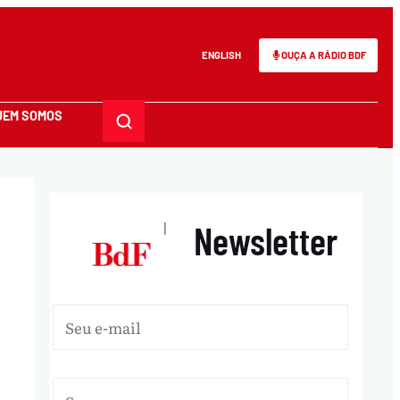
ENGLISH
OUÇA A RÁDIO BDF
UEM SOMOS
Newsletter
|