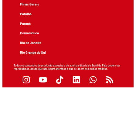
Minas Gerais
Paraíba
Paraná
Pernambuco
Rio de Janeiro
Rio Grande do Sul
Todos os conteúdos de produção exclusiva e de autoria editorial do Brasil de Fato podem ser
reproduzidos, desde que não sejam alterados e que se deem os devidos créditos.