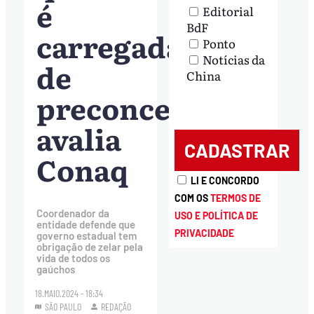
é
Editorial
BdF
carregada
Ponto
Notícias da
de
China
preconceito,
avalia
Conaq
LI E CONCORDO
COM OS
TERMOS DE
Coordenador da
USO E POLÍTICA DE
entidade defende que
PRIVACIDADE
governo estadual tem
obrigação de zelar pela
vida de todos os
gaúchos
18.MAIO.2024 - 18:34
SÃO PAULO
REDAÇÃO