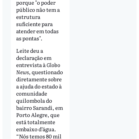
porque "o poder
público não tem a
estrutura
suficiente para
atender em todas
as pontas".
Leite deu a
declaração em
entrevista à
Globo
News
, questionado
diretamente sobre
a ajuda do estado à
comunidade
quilombola do
bairro Sarandi, em
Porto Alegre, que
está totalmente
embaixo d’água.
“Nós temos 80 mil