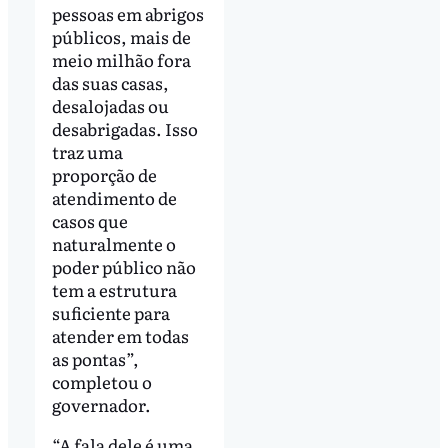
pessoas em abrigos
públicos, mais de
meio milhão fora
das suas casas,
desalojadas ou
desabrigadas. Isso
traz uma
proporção de
atendimento de
casos que
naturalmente o
poder público não
tem a estrutura
suficiente para
atender em todas
as pontas”,
completou o
governador.
“A fala dele é uma