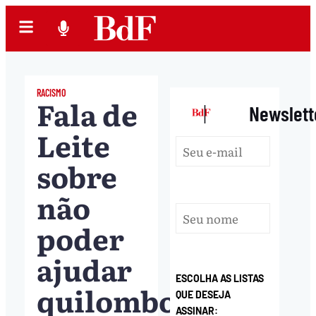
RACISMO
Fala de
|
Newslett
Leite
sobre
não
poder
ajudar
ESCOLHA AS LISTAS
quilombos
QUE DESEJA
ASSINAR: