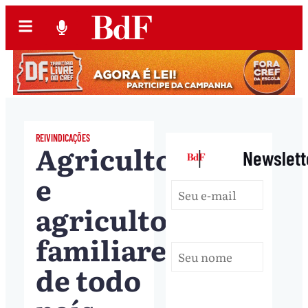
REIVINDICAÇÕES
Agricultores
|
Newslett
e
agricultoras
familiares
de todo