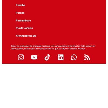
Paraíba
Paraná
Pernambuco
Rio de Janeiro
Rio Grande do Sul
Todos os conteúdos de produção exclusiva e de autoria editorial do Brasil de Fato podem ser
reproduzidos, desde que não sejam alterados e que se deem os devidos créditos.