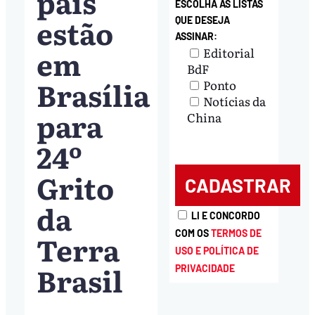
país
ESCOLHA AS LISTAS
estão
QUE DESEJA
ASSINAR:
em
Editorial
BdF
Brasília
Ponto
Notícias da
para
China
24º
Grito
da
LI E CONCORDO
COM OS
TERMOS DE
Terra
USO E POLÍTICA DE
Brasil
PRIVACIDADE