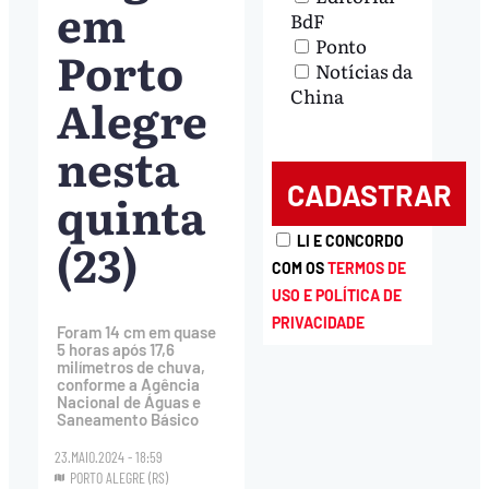
em
BdF
Ponto
Porto
Notícias da
China
Alegre
nesta
quinta
(23)
LI E CONCORDO
COM OS
TERMOS DE
USO E POLÍTICA DE
PRIVACIDADE
Foram 14 cm em quase
5 horas após 17,6
milímetros de chuva,
conforme a Agência
Nacional de Águas e
Saneamento Básico
23.MAIO.2024 - 18:59
PORTO ALEGRE (RS)