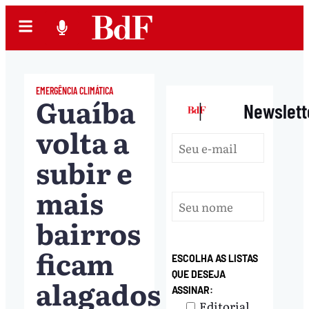
EMERGÊNCIA CLIMÁTICA
Guaíba
|
Newslett
volta a
subir e
mais
bairros
ficam
ESCOLHA AS LISTAS
QUE DESEJA
alagados
ASSINAR:
Editorial