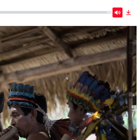
Mute
Dow