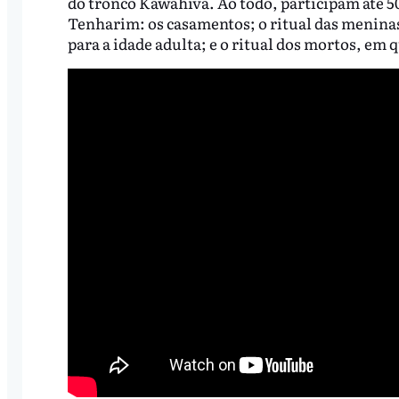
do tronco Kawahiva. Ao todo, participam até 50
Tenharim: os casamentos; o ritual das menina
para a idade adulta; e o ritual dos mortos, em