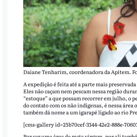
Daiane Tenharim, coordenadora da Apitem. Fo
A expedição é feita até a parte mais preservad
Eles não caçam nem pescam nessa região duran
“estoque” a que possam recorrer em julho, o p
do contato com os não indígenas, é nessa área o
também dá nome a um igarapé ligado ao rio Pr
[cms-gallery id=25b70cef-3344-42e2-888e-7060
Por ser uma área de mata virgem, por ali tamb