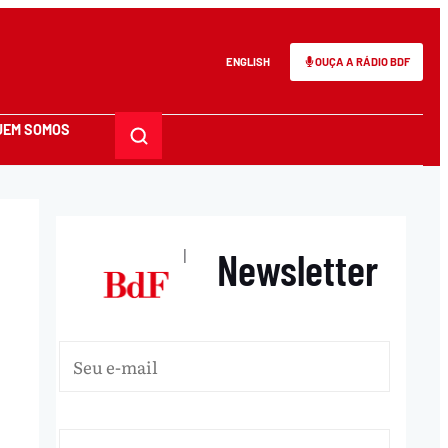
ENGLISH
OUÇA A RÁDIO BDF
UEM SOMOS
Newsletter
|