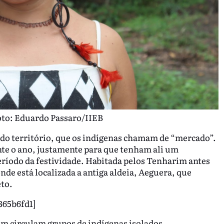
to: Eduardo Passaro/IIEB
a do território, que os indígenas chamam de “mercado”.
te o ano, justamente para que tenham ali um
eríodo da festividade. Habitada pelos Tenharim antes
nde está localizada a antiga aldeia, Aeguera, que
eto.
365b6fd1]
ém circulam grupos de indígenas isolados,