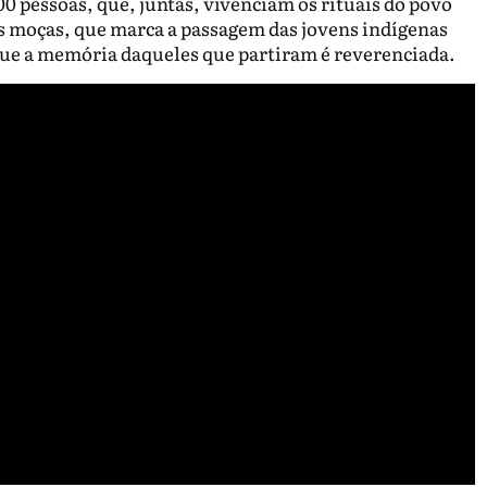
0 pessoas, que, juntas, vivenciam os rituais do povo
s moças, que marca a passagem das jovens indígenas
 que a memória daqueles que partiram é reverenciada.