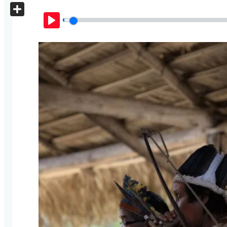
X
Share
Play