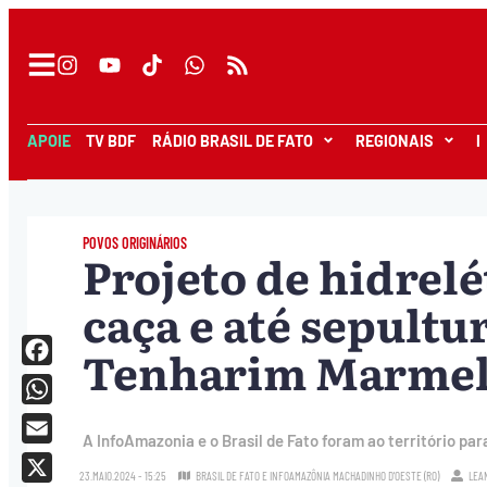
APOIE
TV BDF
RÁDIO BRASIL DE FATO
REGIONAIS
I
POVOS ORIGINÁRIOS
Projeto de hidrelé
caça e até sepultu
Tenharim Marmel
Facebook
WhatsApp
A InfoAmazonia e o Brasil de Fato foram ao território pa
Email
23.MAIO.2024 - 15:25
BRASIL DE FATO E INFOAMAZÔNIA MACHADINHO D'OESTE (RO)
LEA