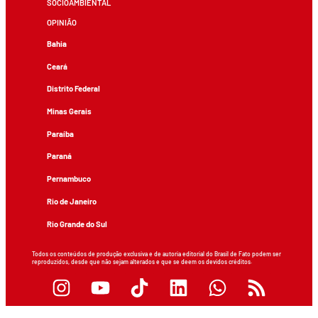
SOCIOAMBIENTAL
OPINIÃO
Bahia
Ceará
Distrito Federal
Minas Gerais
Paraíba
Paraná
Pernambuco
Rio de Janeiro
Rio Grande do Sul
Todos os conteúdos de produção exclusiva e de autoria editorial do Brasil de Fato podem ser
reproduzidos, desde que não sejam alterados e que se deem os devidos créditos.