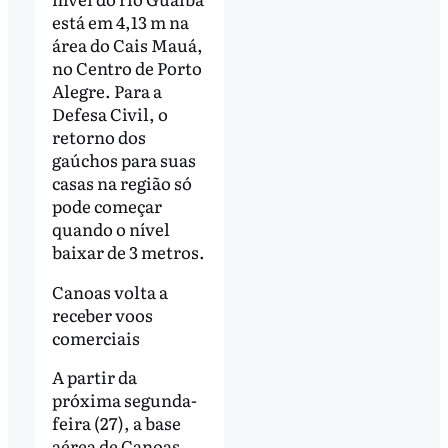
está em 4,13 m na
área do Cais Mauá,
no Centro de Porto
Alegre. Para a
Defesa Civil, o
retorno dos
gaúchos para suas
casas na região só
pode começar
quando o nível
baixar de 3 metros.
Canoas volta a
receber voos
comerciais
A partir da
próxima segunda-
feira (27), a base
aérea de Canoas,