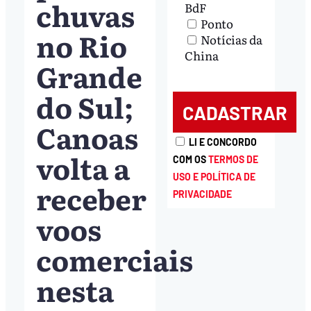
chuvas
BdF
Ponto
no Rio
Notícias da
China
Grande
do Sul;
Canoas
LI E CONCORDO
volta a
COM OS
TERMOS DE
USO E POLÍTICA DE
receber
PRIVACIDADE
voos
comerciais
nesta