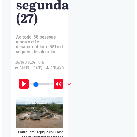
segunda
(27)
Ao todo, 56 pessoas
ainda estão
desaparecidas e 581 mil
seguem desalojadas
26.MAIO.2024 - 17:17
SÃO PAULO (SP)
REDAÇÃO
Play
Mute
Download
Bairro Lami: repique do Guaíba
engoliu novamente casas no