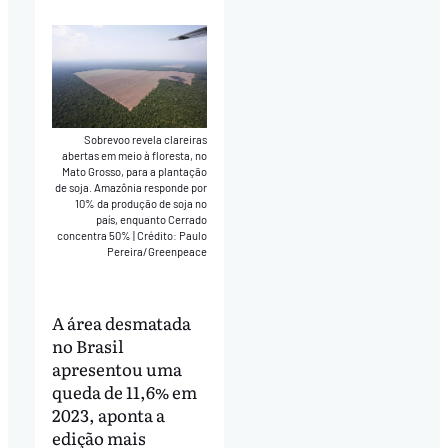
Play
Mute
Download
Sobrevoo revela clareiras
abertas em meio à floresta, no
Mato Grosso, para a plantação
de soja. Amazônia responde por
10% da produção de soja no
país, enquanto Cerrado
concentra 50%
|
Crédito: Paulo
Pereira/Greenpeace
A área desmatada
no Brasil
apresentou uma
queda de 11,6% em
2023, aponta a
edição mais