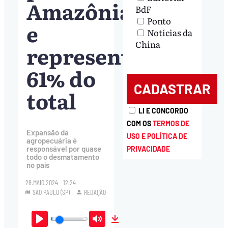
Amazônia
BdF
Ponto
e
Notícias da
China
representa
61% do
total
LI E CONCORDO
COM OS
TERMOS DE
Expansão da
USO E POLÍTICA DE
agropecuária é
responsável por quase
PRIVACIDADE
todo o desmatamento
no país
28.MAIO.2024 - 12:24
SÃO PAULO (SP)
REDAÇÃO