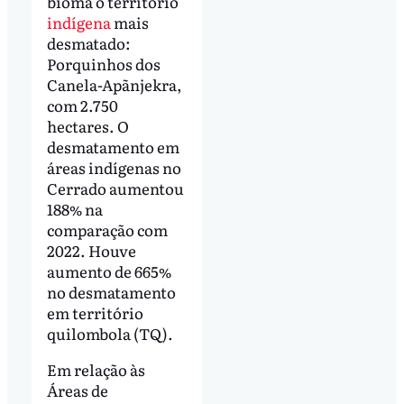
bioma o território
indígena
mais
desmatado:
Porquinhos dos
Canela-Apãnjekra,
com 2.750
hectares. O
desmatamento em
áreas indígenas no
Cerrado aumentou
188% na
comparação com
2022. Houve
aumento de 665%
no desmatamento
em território
quilombola (TQ).
Em relação às
Áreas de