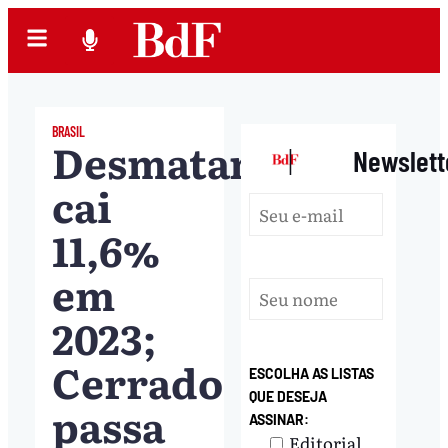
BRASIL
Desmatamento
|
Newslett
cai
11,6%
em
2023;
Cerrado
ESCOLHA AS LISTAS
QUE DESEJA
passa
ASSINAR:
Editorial