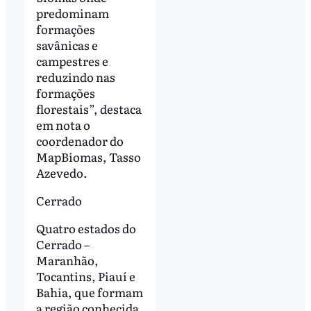
predominam
formações
savânicas e
campestres e
reduzindo nas
formações
florestais”, destaca
em nota o
coordenador do
MapBiomas, Tasso
Azevedo.
Cerrado
Quatro estados do
Cerrado –
Maranhão,
Tocantins, Piauí e
Bahia, que formam
a região conhecida