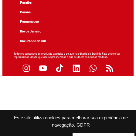
Paraíba
Paraná
Pernambuco
Rio de Janeiro
Rio Grande do Sul
Todos os conteúdos de produção exclusiva e de autoria editorial do Brasil de Fato podem ser
reproduzidos, desde que não sejam alterados e que se deem os devidos créditos.
Este site utiliza cookies para melhorar sua experiência de
navegação.
GDPR