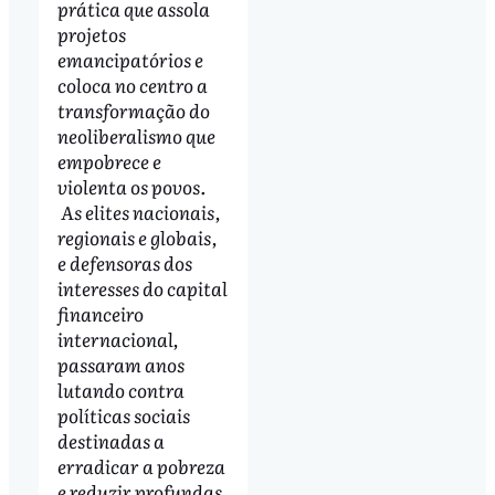
prática que assola
projetos
emancipatórios e
coloca no centro a
transformação do
neoliberalismo que
empobrece e
violenta os povos.
As elites nacionais,
regionais e globais,
e defensoras dos
interesses do capital
financeiro
internacional,
passaram anos
lutando contra
políticas sociais
destinadas a
erradicar a pobreza
e reduzir profundas