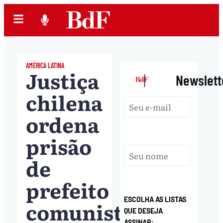
AMÉRICA LATINA
Justiça
|
Newslett
chilena
ordena
prisão
de
prefeito
ESCOLHA AS LISTAS
comunista
QUE DESEJA
ASSINAR: