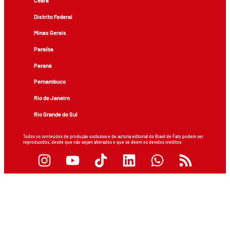
Ceará
Distrito Federal
Minas Gerais
Paraíba
Paraná
Pernambuco
Rio de Janeiro
Rio Grande do Sul
Todos os conteúdos de produção exclusiva e de autoria editorial do Brasil de Fato podem ser
reproduzidos, desde que não sejam alterados e que se deem os devidos créditos.