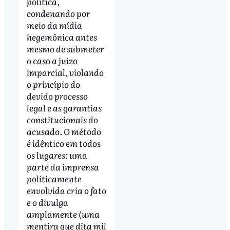
política,
condenando por
meio da mídia
hegemônica antes
mesmo de submeter
o caso a juízo
imparcial, violando
o princípio do
devido processo
legal e as garantias
constitucionais do
acusado. O método
é idêntico em todos
os lugares: uma
parte da imprensa
politicamente
envolvida cria o fato
e o divulga
amplamente (uma
mentira que dita mil