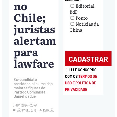
no
Editorial
BdF
Chile;
Ponto
Notícias da
juristas
China
alertam
para
lawfare
LI E CONCORDO
COM OS
TERMOS DE
Ex-candidato
USO E POLÍTICA DE
presidencial e uma das
maiores figuras do
PRIVACIDADE
Partido Comunista,
Daniel Jadue
3.JUN.2024 - 20:47
SÃO PAULO (SP)
REDAÇÃO