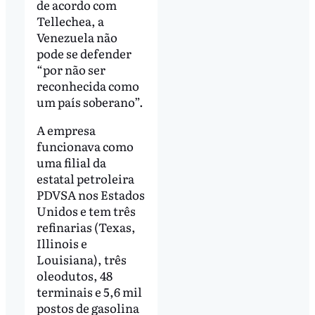
de acordo com
Tellechea, a
Venezuela não
pode se defender
“por não ser
reconhecida como
um país soberano”.
A empresa
funcionava como
uma filial da
estatal petroleira
PDVSA nos Estados
Unidos e tem três
refinarias (Texas,
Illinois e
Louisiana), três
oleodutos, 48
terminais e 5,6 mil
postos de gasolina