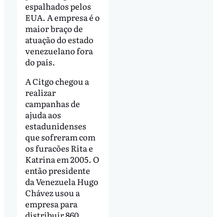
espalhados pelos
EUA. A empresa é o
maior braço de
atuação do estado
venezuelano fora
do país.
A Citgo chegou a
realizar
campanhas de
ajuda aos
estadunidenses
que sofreram com
os furacões Rita e
Katrina em 2005. O
então presidente
da Venezuela Hugo
Chávez usou a
empresa para
distribuir 860