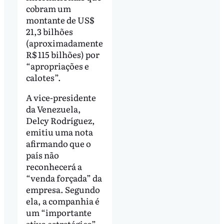
cobram um
montante de US$
21,3 bilhões
(aproximadamente
R$ 115 bilhões) por
“apropriações e
calotes”.
A vice-presidente
da Venezuela,
Delcy Rodríguez,
emitiu uma nota
afirmando que o
país não
reconhecerá a
“venda forçada” da
empresa. Segundo
ela, a companhia é
um “importante
ativo estratégico”