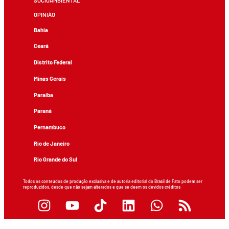
SOCIOAMBIENTAL
OPINIÃO
Bahia
Ceará
Distrito Federal
Minas Gerais
Paraíba
Paraná
Pernambuco
Rio de Janeiro
Rio Grande do Sul
Todos os conteúdos de produção exclusiva e de autoria editorial do Brasil de Fato podem ser
reproduzidos, desde que não sejam alterados e que se deem os devidos créditos.