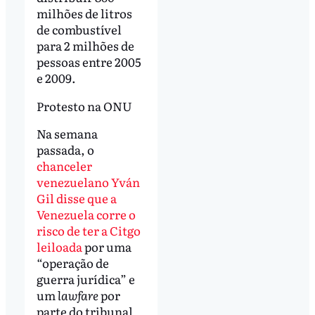
milhões de litros
de combustível
para 2 milhões de
pessoas entre 2005
e 2009.
Protesto na ONU
Na semana
passada, o
chanceler
venezuelano Yván
Gil disse que a
Venezuela corre o
risco de ter a Citgo
leiloada
por uma
“operação de
guerra jurídica” e
um
lawfare
por
parte do tribunal