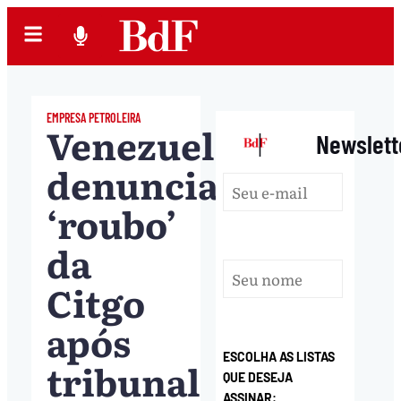
EMPRESA PETROLEIRA
Venezuela
|
Newslett
denuncia
‘roubo’
da
Citgo
após
ESCOLHA AS LISTAS
tribunal
QUE DESEJA
ASSINAR: