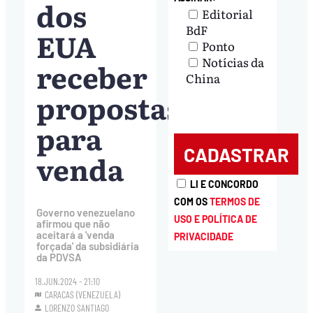
dos
Editorial
BdF
EUA
Ponto
Notícias da
receber
China
propostas
para
venda
LI E CONCORDO
COM OS
TERMOS DE
Governo venezuelano
USO E POLÍTICA DE
afirmou que não
aceitará a 'venda
PRIVACIDADE
forçada' da subsidiária
da PDVSA
18.JUN.2024 - 21:10
CARACAS (VENEZUELA)
LORENZO SANTIAGO