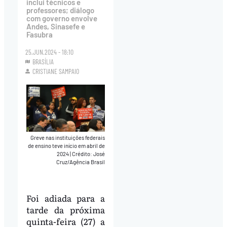
inclui técnicos e
professores; diálogo
com governo envolve
Andes, Sinasefe e
Fasubra
25.JUN.2024 - 18:10
BRASÍLIA
CRISTIANE SAMPAIO
Greve nas instituições federais
de ensino teve início em abril de
2024
|
Crédito: José
Cruz/Agência Brasil
Foi adiada para a
tarde da próxima
quinta-feira (27) a