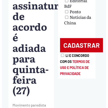
Editorial
assinatura
BdF
de
Ponto
Notícias da
acordo
China
é
adiada
para
LI E CONCORDO
COM OS
TERMOS DE
quinta-
USO E POLÍTICA DE
PRIVACIDADE
feira
(27)
Movimento paredista