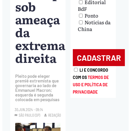
sob
Editorial
BdF
ameaça
Ponto
Notícias da
da
China
extrema
direita
LI E CONCORDO
Pleito pode eleger
COM OS
TERMOS DE
premiê extremista que
USO E POLÍTICA DE
governaria ao lado de
Emmanuel Macron;
PRIVACIDADE
esquerda é segunda
colocada em pesquisas
30.JUN.2024 - 09:14
SÃO PAULO (SP)
REDAÇÃO