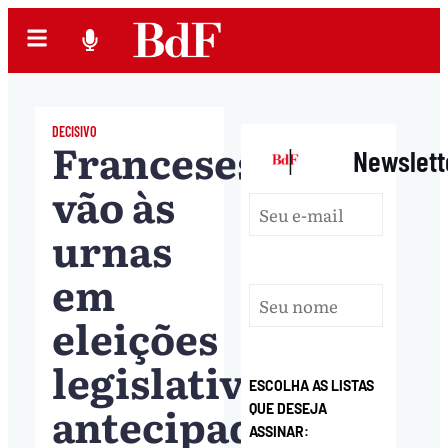
DECISIVO
Franceses
|
Newslett
vão às
urnas
em
eleições
legislativas
ESCOLHA AS LISTAS
antecipadas
QUE DESEJA
ASSINAR: