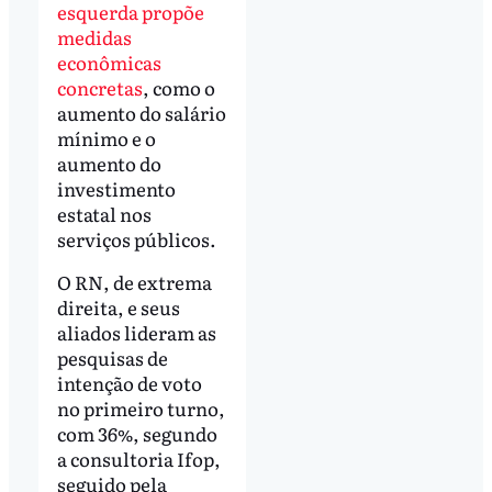
esquerda propõe
medidas
econômicas
concretas
, como o
aumento do salário
mínimo e o
aumento do
investimento
estatal nos
serviços públicos.
O RN, de extrema
direita, e seus
aliados lideram as
pesquisas de
intenção de voto
no primeiro turno,
com 36%, segundo
a consultoria Ifop,
seguido pela