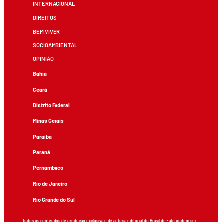
INTERNACIONAL
DIREITOS
BEM VIVER
SOCIOAMBIENTAL
OPINIÃO
Bahia
Ceará
Distrito Federal
Minas Gerais
Paraíba
Paraná
Pernambuco
Rio de Janeiro
Rio Grande do Sul
Todos os conteúdos de produção exclusiva e de autoria editorial do Brasil de Fato podem ser