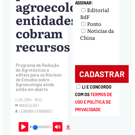
agroecologia;
ASSINAR:
Editorial
entidades
BdF
Ponto
cobram
Notícias da
China
recursos
Programa de Redução
de Agrotóxicos e
editais para os Núcleos
de Estudos sobre
Agroecologia ainda
LI E CONCORDO
estão em aberto
COM OS
TERMOS DE
2.JUL.2024 - 18:32
USO E POLÍTICA DE
BRASÍLIA (DF)
PRIVACIDADE
LEONARDO FERNANDES
Play
Mute
Download