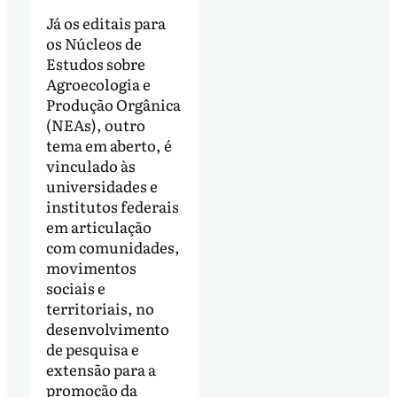
Já os editais para
os Núcleos de
Estudos sobre
Agroecologia e
Produção Orgânica
(NEAs), outro
tema em aberto, é
vinculado às
universidades e
institutos federais
em articulação
com comunidades,
movimentos
sociais e
territoriais, no
desenvolvimento
de pesquisa e
extensão para a
promoção da