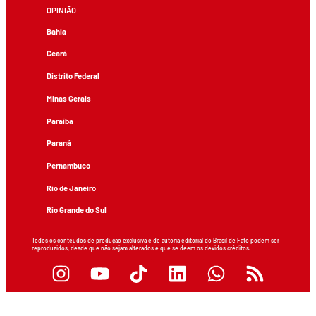
OPINIÃO
Bahia
Ceará
Distrito Federal
Minas Gerais
Paraíba
Paraná
Pernambuco
Rio de Janeiro
Rio Grande do Sul
Todos os conteúdos de produção exclusiva e de autoria editorial do Brasil de Fato podem ser
reproduzidos, desde que não sejam alterados e que se deem os devidos créditos.