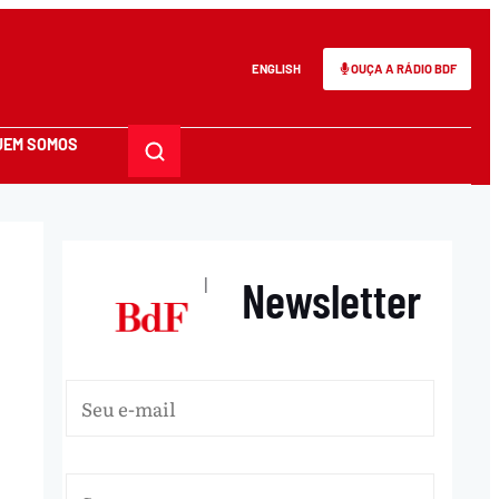
ENGLISH
OUÇA A RÁDIO BDF
UEM SOMOS
Newsletter
|