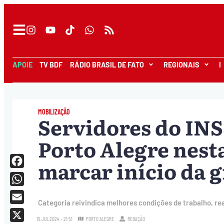
APOIE
TV BDF
RÁDIO BRASIL DE FATO
REGIONAIS
I
MOBILIZAÇÃO
Servidores do INS
Porto Alegre nesta
marcar início da 
Facebook
WhatsApp
Categoria reivindica melhores condições de trabalho, rea
Email
15.JUL.2024 - 21:51
PORTO ALEGRE
REDAÇÃO