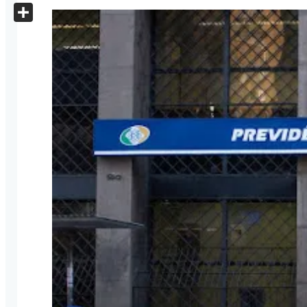
X
Share