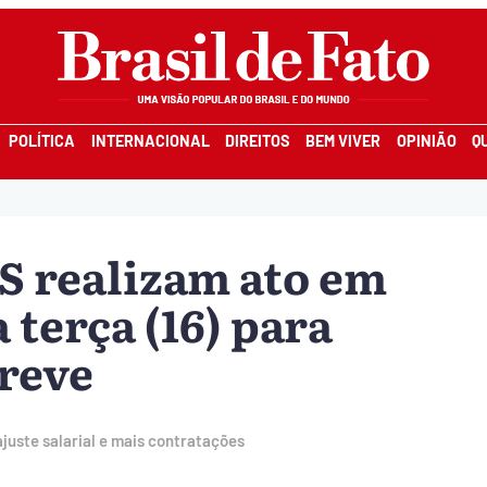
POLÍTICA
INTERNACIONAL
DIREITOS
BEM VIVER
OPINIÃO
Q
S realizam ato em
 terça (16) para
greve
juste salarial e mais contratações