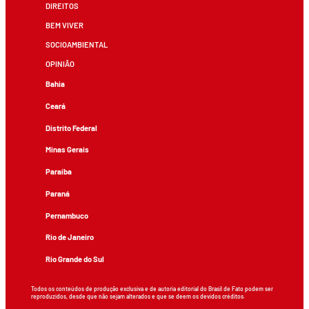
DIREITOS
BEM VIVER
SOCIOAMBIENTAL
OPINIÃO
Bahia
Ceará
Distrito Federal
Minas Gerais
Paraíba
Paraná
Pernambuco
Rio de Janeiro
Rio Grande do Sul
Todos os conteúdos de produção exclusiva e de autoria editorial do Brasil de Fato podem ser
reproduzidos, desde que não sejam alterados e que se deem os devidos créditos.