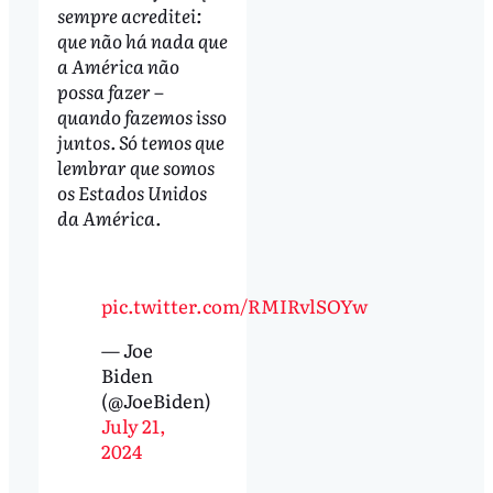
sempre acreditei:
que não há nada que
a América não
possa fazer –
quando fazemos isso
juntos. Só temos que
lembrar que somos
os Estados Unidos
da América.
pic.twitter.com/RMIRvlSOYw
— Joe
Biden
(@JoeBiden)
July 21,
2024