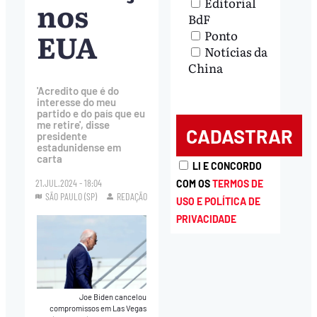
nos
Editorial
BdF
EUA
Ponto
Notícias da
China
'Acredito que é do
interesse do meu
partido e do país que eu
me retire', disse
presidente
estadunidense em
carta
LI E CONCORDO
21.JUL.2024 - 18:04
COM OS
TERMOS DE
SÃO PAULO (SP)
REDAÇÃO
USO E POLÍTICA DE
PRIVACIDADE
Joe Biden cancelou
compromissos em Las Vegas