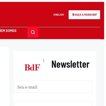
ENGLISH
OUÇA A RÁDIO BDF
UEM SOMOS
Newsletter
|