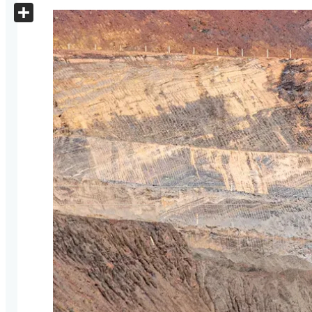
X
Share