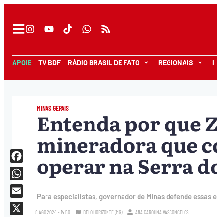
APOIE
TV BDF
RÁDIO BRASIL DE FATO
REGIONAIS
I
MINAS GERAIS
Entenda por que 
mineradora que co
operar na Serra d
Facebook
WhatsApp
Para especialistas, governador de Minas defende essas 
Email
8.AGO.2024 - 14:50
BELO HORIZONTE (MG)
ANA CAROLINA VASCONCELOS