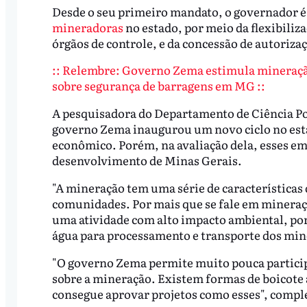
Desde o seu primeiro mandato, o governador é c
mineradoras
no estado, por meio da flexibiliz
órgãos de controle, e da concessão de autoriza
:: Relembre: Governo Zema estimula mineraçã
sobre segurança de barragens em MG ::
A pesquisadora do Departamento de Ciência P
governo Zema inaugurou um novo ciclo no esta
econômico. Porém, na avaliação dela, esses e
desenvolvimento de Minas Gerais.
"A mineração tem uma série de características
comunidades. Por mais que se fale em mineração
uma atividade com alto impacto ambiental, por
água para processamento e transporte dos min
"O governo Zema permite muito pouca particip
sobre a mineração. Existem formas de boicote 
consegue aprovar projetos como esses", comp