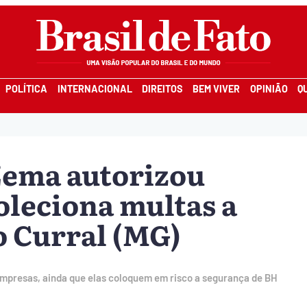
POLÍTICA
INTERNACIONAL
DIREITOS
BEM VIVER
OPINIÃO
Q
Zema autorizou
leciona multas a
o Curral (MG)
empresas, ainda que elas coloquem em risco a segurança de BH