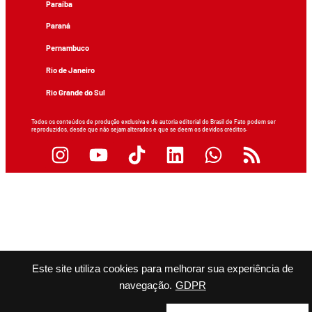
Paraíba
Paraná
Pernambuco
Rio de Janeiro
Rio Grande do Sul
Todos os conteúdos de produção exclusiva e de autoria editorial do Brasil de Fato podem ser
reproduzidos, desde que não sejam alterados e que se deem os devidos créditos.
Este site utiliza cookies para melhorar sua experiência de
navegação.
GDPR