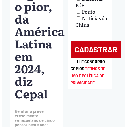
o pior,
BdF
Ponto
da
Notícias da
China
América
Latina
em
LI E CONCORDO
2024,
COM OS
TERMOS DE
diz
USO E POLÍTICA DE
PRIVACIDADE
Cepal
Relatório prevê
crescimento
venezuelano de cinco
pontos neste ano;