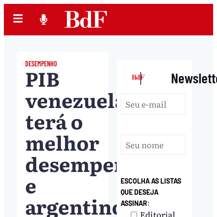
DESEMPENHO
PIB
|
Newslett
venezuelano
terá o
melhor
desempenho
e
ESCOLHA AS LISTAS
QUE DESEJA
argentino,
ASSINAR:
Editorial