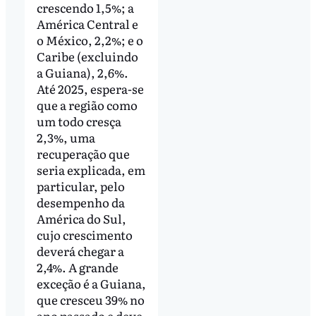
crescendo 1,5%; a
América Central e
o México, 2,2%; e o
Caribe (excluindo
a Guiana), 2,6%.
Até 2025, espera-se
que a região como
um todo cresça
2,3%, uma
recuperação que
seria explicada, em
particular, pelo
desempenho da
América do Sul,
cujo crescimento
deverá chegar a
2,4%. A grande
exceção é a Guiana,
que cresceu 39% no
ano passado e deve