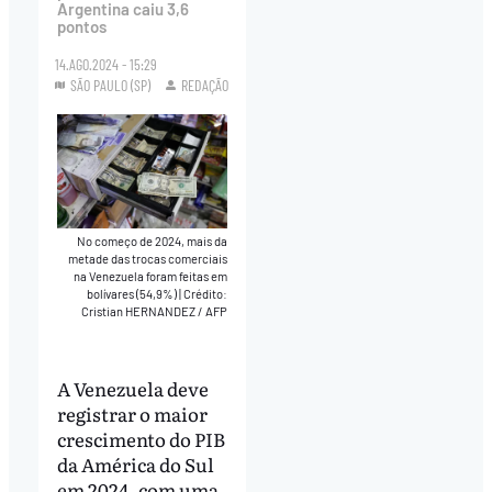
Argentina caiu 3,6
pontos
14.AGO.2024 - 15:29
SÃO PAULO (SP)
REDAÇÃO
No começo de 2024, mais da
metade das trocas comerciais
na Venezuela foram feitas em
bolívares (54,9%)
|
Crédito:
Cristian HERNANDEZ / AFP
A Venezuela deve
registrar o maior
crescimento do PIB
da América do Sul
em 2024, com uma