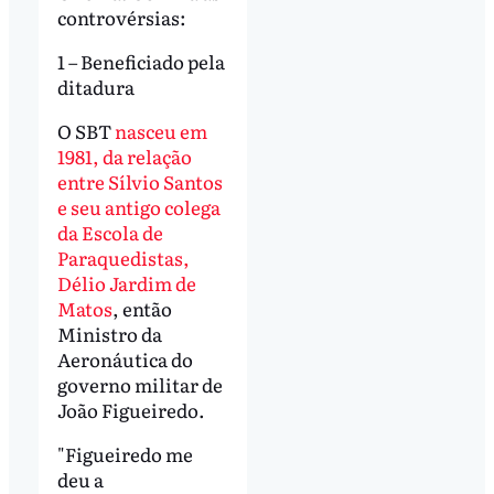
controvérsias:
1 – Beneficiado pela
ditadura
O SBT
nasceu em
1981, da relação
entre Sílvio Santos
e seu antigo colega
da Escola de
Paraquedistas,
Délio Jardim de
Matos
, então
Ministro da
Aeronáutica do
governo militar de
João Figueiredo.
"Figueiredo me
deu a