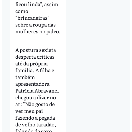
ficou linda", assim
como
"brincadeiras"
sobre a roupa das
mulheres no palco.
A postura sexista
desperta críticas
até da própria
família. A filha e
também
apresentadora
Patrícia Abravanel
chegou a dizer no
ar: "Não gosto de
ver meu pai
fazendo a pegada
de velho taradão,
falando de sexo.