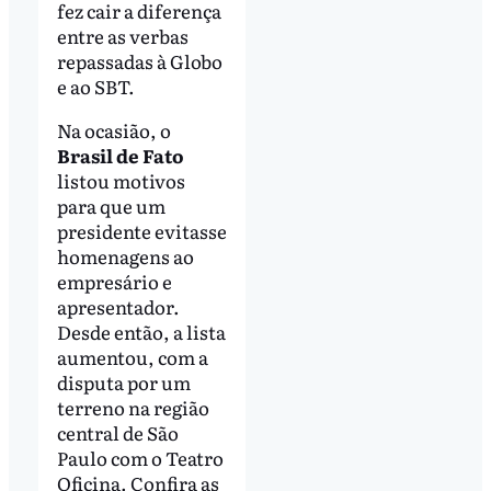
fez cair a diferença
entre as verbas
repassadas à Globo
e ao SBT.
Na ocasião, o
Brasil de Fato
listou motivos
para que um
presidente evitasse
homenagens ao
empresário e
apresentador.
Desde então, a lista
aumentou, com a
disputa por um
terreno na região
central de São
Paulo com o Teatro
Oficina. Confira as