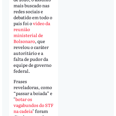
mais buscado nas
redes sociais e
debatido em todo o
país foi o
vídeo da
reunião
ministerial de
Bolsonaro
, que
revelou o caráter
autoritário e a
falta de pudor da
equipe de governo
federal.
Frases
reveladoras, como
“passar a boiada” e
"
botar os
vagabundos do STF
na cadeia
" foram