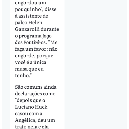
engordou um
pouquinho", disse
à assistente de
palco Helen
Ganzarolli durante
o programa
Jogo
dos Pontinhos
. "Me
faça um favor: não
engorde, porque
você é a única
musa que eu
tenho."
São comuns ainda
declarações como
"depois que o
Luciano Huck
casou com a
Angélica, deu um
trato nela e ela