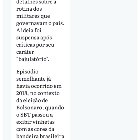
detalhes sobre a
rotina dos
militares que
governavam o país.
A ideia foi
suspensa após
críticas por seu
caráter
"bajulatório".
Episódio
semelhante já
havia ocorrido em
2018, no contexto
da eleição de
Bolsonaro, quando
o SBT passou a
exibir vinhetas
com as cores da
bandeira brasileira