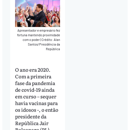
Apresentador e empresário fez
fortuna mantendo proximidade
com o poder
|
Crédito: Alan
Santos/Presidência da
República
O ano era 2020.
Com a primeira
fase da pandemia
de covid-19 ainda
em curso – sequer
havia vacinas para
os idosos -, o então
presidente da
República Jair
Bolsonaro (PL)