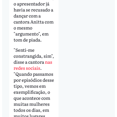
o apresentador já
havia se recusado a
dançar com a
cantora Anitta com
o mesmo
"argumento", em
tom de piada.
"Senti-me
constrangida, sim",
disse a cantora
nas
redes sociais
.
"Quando passamos
por episódios desse
tipo, vemos em
exemplificação, o
que acontece com
muitas mulheres
todos os dias, em
muitos lugares.