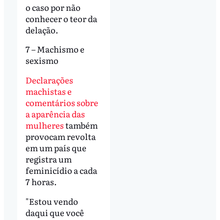
o caso por não
conhecer o teor da
delação.
7 – Machismo e
sexismo
Declarações
machistas e
comentários sobre
a aparência das
mulheres
também
provocam revolta
em um país que
registra um
feminicídio a cada
7 horas.
"Estou vendo
daqui que você