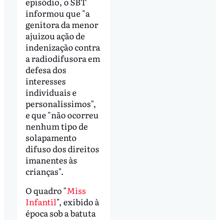
episódio, o SBT
informou que "a
genitora da menor
ajuizou ação de
indenização contra
a radiodifusora em
defesa dos
interesses
individuais e
personalíssimos",
e que "não ocorreu
nenhum tipo de
solapamento
difuso dos direitos
imanentes às
crianças".
O quadro "
Miss
Infantil
", exibido à
época sob a batuta