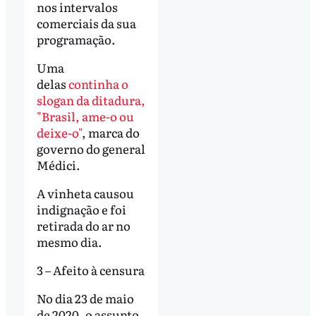
nos intervalos
comerciais da sua
programação.
Uma
delas
continha o
slogan da ditadura,
"Brasil, ame-o ou
deixe-o"
, marca do
governo do general
Médici.
A vinheta causou
indignação e foi
retirada do ar no
mesmo dia.
3 – Afeito à censura
No dia 23 de maio
de 2020, o assunto