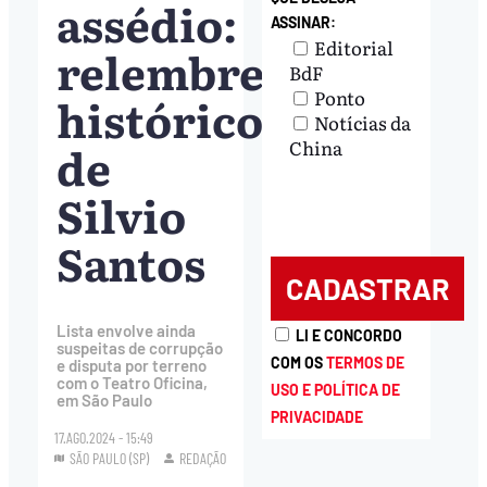
assédio:
ASSINAR:
Editorial
relembre
BdF
Ponto
histórico
Notícias da
de
China
Silvio
Santos
Lista envolve ainda
LI E CONCORDO
suspeitas de corrupção
COM OS
TERMOS DE
e disputa por terreno
com o Teatro Oficina,
USO E POLÍTICA DE
em São Paulo
PRIVACIDADE
17.AGO.2024 - 15:49
SÃO PAULO (SP)
REDAÇÃO