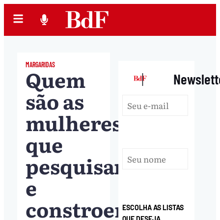
MARGARIDAS
Quem
|
Newslett
são as
mulheres
que
pesquisam
e
constroem
ESCOLHA AS LISTAS
QUE DESEJA