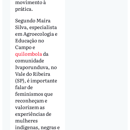
movimento à
prática.
Segundo Maíra
Silva, especialista
em Agroecologia e
Educação no
Campo e
quilombola
da
comunidade
Ivaporunduva, no
Vale do Ribeira
(SP), é importante
falar de
feminismos que
reconheçam e
valorizem as
experiências de
mulheres
indígenas, negras e