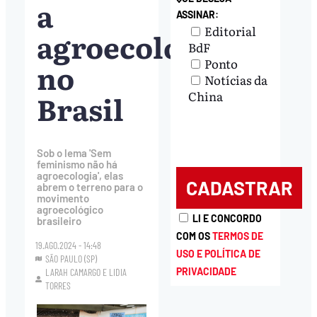
a
ASSINAR:
Editorial
agroecologia
BdF
Ponto
no
Notícias da
Brasil
China
Sob o lema 'Sem
feminismo não há
agroecologia', elas
abrem o terreno para o
movimento
agroecológico
LI E CONCORDO
brasileiro
COM OS
TERMOS DE
19.AGO.2024 - 14:48
USO E POLÍTICA DE
SÃO PAULO (SP)
PRIVACIDADE
LARAH CAMARGO
E
LIDIA
TORRES