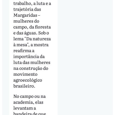
trabalho, a luta e a
trajetória das
Margaridas –
mulheres do
campo, da floresta
e das águas. Sob o
lema "Da natureza
à mesa", a mostra
reafirma a
importância da
luta das mulheres
na construção do
movimento
agroecológico
brasileiro.
No campo ou na
academia, elas
levantam a
bandeira de que