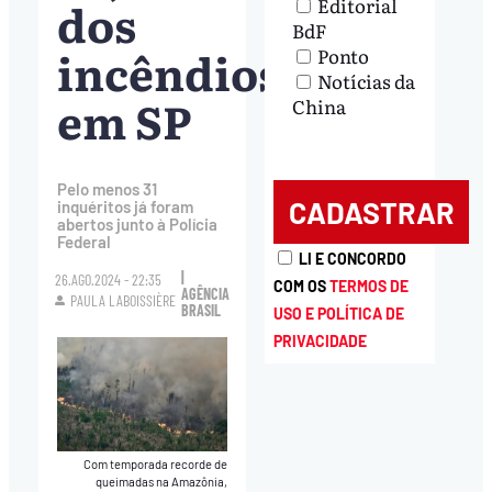
dos
Editorial
BdF
incêndios
Ponto
Notícias da
em SP
China
Pelo menos 31
inquéritos já foram
abertos junto à Polícia
Federal
LI E CONCORDO
|
26.AGO.2024 - 22:35
COM OS
TERMOS DE
AGÊNCIA
PAULA LABOISSIÈRE
BRASIL
USO E POLÍTICA DE
PRIVACIDADE
Com temporada recorde de
queimadas na Amazônia,