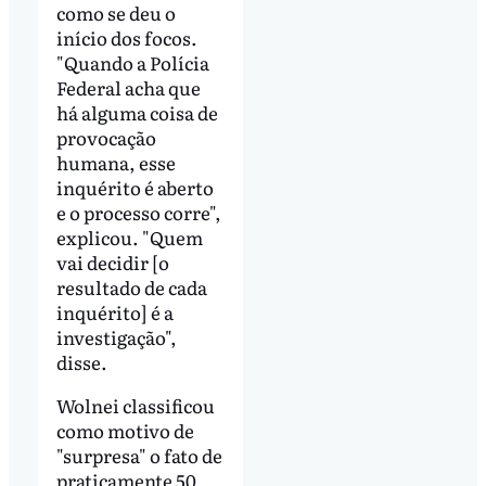
como se deu o
início dos focos.
"Quando a Polícia
Federal acha que
há alguma coisa de
provocação
humana, esse
inquérito é aberto
e o processo corre",
explicou. "Quem
vai decidir [o
resultado de cada
inquérito] é a
investigação",
disse.
Wolnei classificou
como motivo de
"surpresa" o fato de
praticamente 50