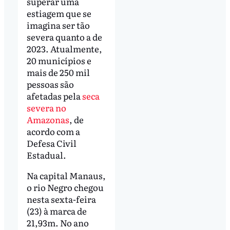
superar uma
estiagem que se
imagina ser tão
severa quanto a de
2023. Atualmente,
20 municípios e
mais de 250 mil
pessoas são
afetadas pela
seca
severa no
Amazonas
, de
acordo com a
Defesa Civil
Estadual.
Na capital Manaus,
o rio Negro chegou
nesta sexta-feira
(23) à marca de
21,93m. No ano