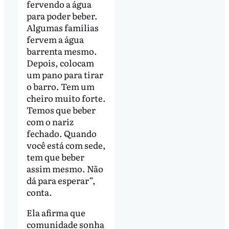
fervendo a água
para poder beber.
Algumas famílias
fervem a água
barrenta mesmo.
Depois, colocam
um pano para tirar
o barro. Tem um
cheiro muito forte.
Temos que beber
com o nariz
fechado. Quando
você está com sede,
tem que beber
assim mesmo. Não
dá para esperar”,
conta.
Ela afirma que
comunidade sonha