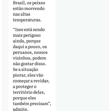
Brasil, os peixes
estão morrendo
nas altas
temperaturas.
“Isso está sendo
mais perigoso
ainda, porque
daqui a pouco, os
peruanos, nossos
vizinhos, podem
não gostar disso.
Se a situação
piorar, eles vão
começar a revidar,
a proteger o
território deles,
porque eles
também precisam”,
admite.