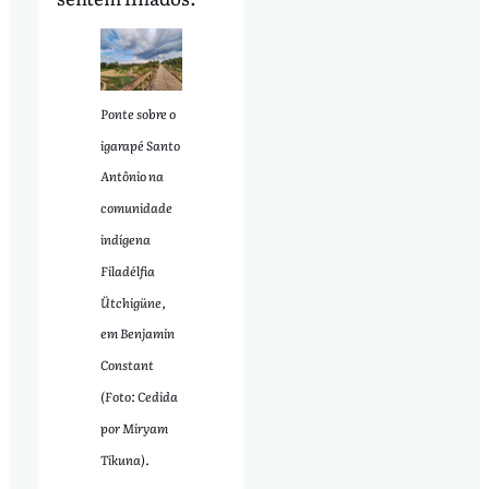
Ponte sobre o
igarapé Santo
Antônio na
comunidade
indígena
Filadélfia
Ütchigüne,
em Benjamin
Constant
(Foto: Cedida
por Miryam
Tikuna).