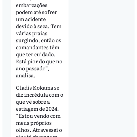
embarcações
podem até sofrer
um acidente
devido à seca. Tem
várias praias
surgindo, então os
comandantes têm
que ter cuidado.
Está pior do que no
ano passado”,
analisa.
Gladis Kokama se
diz incrédula com o
que vê sobre a
estiagem de 2024.
“Estou vendo com
meus próprios
olhos. Atravessei o
rio até chegar em