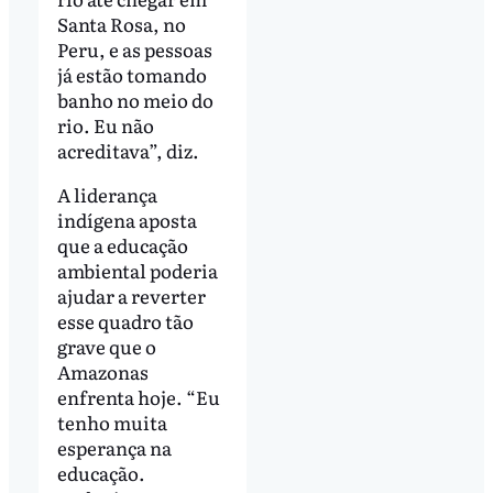
Santa Rosa, no
Peru, e as pessoas
já estão tomando
banho no meio do
rio. Eu não
acreditava”, diz.
A liderança
indígena aposta
que a educação
ambiental poderia
ajudar a reverter
esse quadro tão
grave que o
Amazonas
enfrenta hoje. “Eu
tenho muita
esperança na
educação.