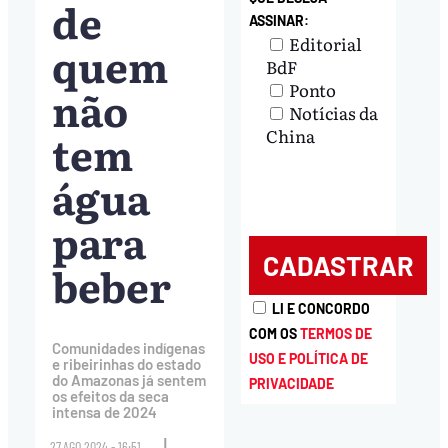
de
ASSINAR:
Editorial
quem
BdF
Ponto
não
Notícias da
tem
China
água
para
beber
LI E CONCORDO
COM OS
TERMOS DE
Comunidades indígenas
USO E POLÍTICA DE
e ribeirinhas do estado
do Amazonas já sentem
PRIVACIDADE
os efeitos da seca
intensa de 2024
|
27.AGO.2024 - 16:51