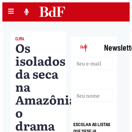
CLIMA
Os
|
Newslett
isolados
da seca
na
Amazônia:
o
drama
ESCOLHA AS LISTAS
QUE DESEJA