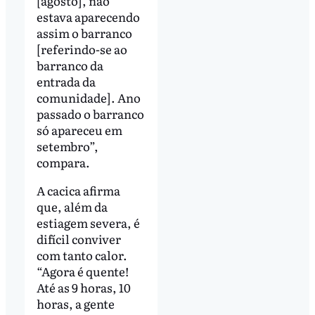
[agosto], não
estava aparecendo
assim o barranco
[referindo-se ao
barranco da
entrada da
comunidade]. Ano
passado o barranco
só apareceu em
setembro”,
compara.
A cacica afirma
que, além da
estiagem severa, é
difícil conviver
com tanto calor.
“Agora é quente!
Até as 9 horas, 10
horas, a gente