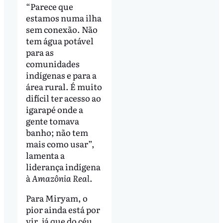
“Parece que
estamos numa ilha
sem conexão. Não
tem água potável
para as
comunidades
indígenas e para a
área rural. É muito
difícil ter acesso ao
igarapé onde a
gente tomava
banho; não tem
mais como usar”,
lamenta a
liderança indígena
à
Amazônia Real
.
Para Miryam, o
pior ainda está por
vir, já que do céu