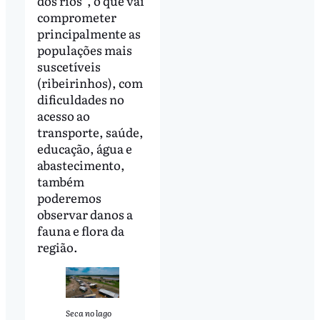
dos rios”, o que vai
comprometer
principalmente as
populações mais
suscetíveis
(ribeirinhos), com
dificuldades no
acesso ao
transporte, saúde,
educação, água e
abastecimento,
também
poderemos
observar danos a
fauna e flora da
região.
Seca no lago