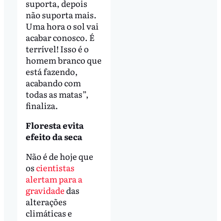
suporta, depois
não suporta mais.
Uma hora o sol vai
acabar conosco. É
terrível! Isso é o
homem branco que
está fazendo,
acabando com
todas as matas”,
finaliza.
Floresta evita
efeito da seca
Não é de hoje que
os
cientistas
alertam para a
gravidade
das
alterações
climáticas e