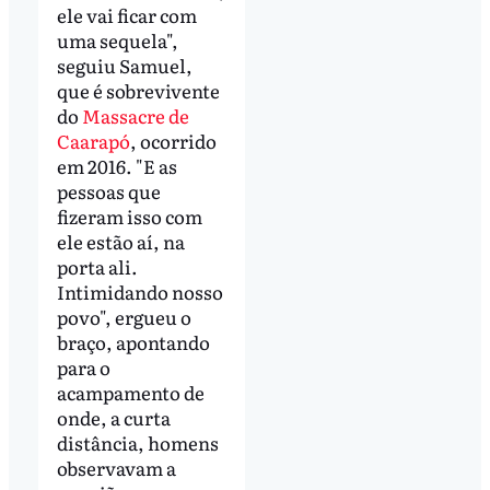
ele vai ficar com
uma sequela",
seguiu Samuel,
que é sobrevivente
do
Massacre de
Caarapó
, ocorrido
em 2016. "E as
pessoas que
fizeram isso com
ele estão aí, na
porta ali.
Intimidando nosso
povo", ergueu o
braço, apontando
para o
acampamento de
onde, a curta
distância, homens
observavam a