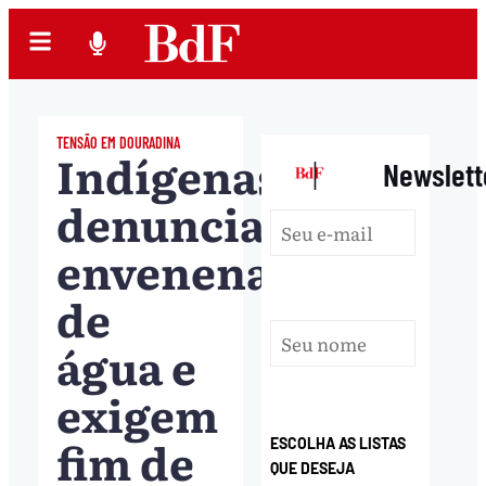
TENSÃO EM DOURADINA
Indígenas
|
Newslett
denunciam
envenenamento
de
água e
exigem
fim de
ESCOLHA AS LISTAS
QUE DESEJA