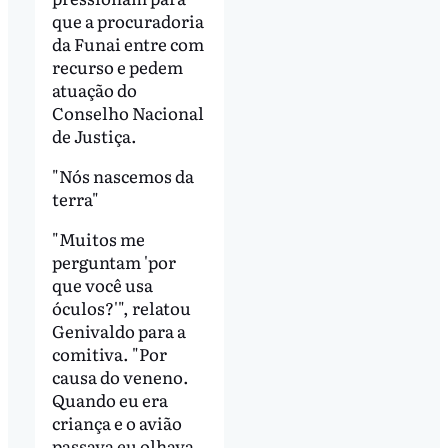
que a procuradoria
da Funai entre com
recurso e pedem
atuação do
Conselho Nacional
de Justiça.
"Nós nascemos da
terra"
"Muitos me
perguntam 'por
que você usa
óculos?'", relatou
Genivaldo para a
comitiva. "Por
causa do veneno.
Quando eu era
criança e o avião
passava eu olhava