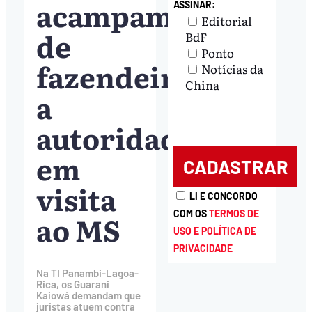
acampamento
ASSINAR:
Editorial
de
BdF
Ponto
fazendeiros
Notícias da
China
a
autoridades
em
visita
LI E CONCORDO
COM OS
TERMOS DE
ao MS
USO E POLÍTICA DE
PRIVACIDADE
Na TI Panambi-Lagoa-
Rica, os Guarani
Kaiowá demandam que
juristas atuem contra