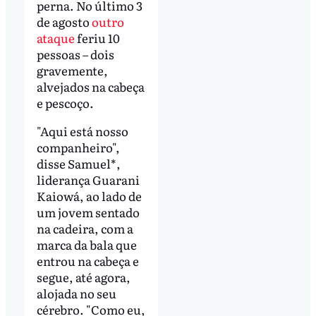
perna. No último 3
de agosto
outro
ataque
feriu 10
pessoas – dois
gravemente,
alvejados na cabeça
e pescoço.
"Aqui está nosso
companheiro",
disse Samuel*,
liderança Guarani
Kaiowá, ao lado de
um jovem sentado
na cadeira, com a
marca da bala que
entrou na cabeça e
segue, até agora,
alojada no seu
cérebro. "Como eu,