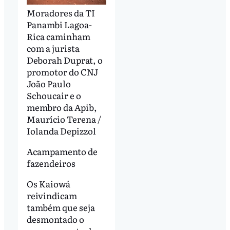
Moradores da TI
Panambi Lagoa-
Rica caminham
com a jurista
Deborah Duprat, o
promotor do CNJ
João Paulo
Schoucair e o
membro da Apib,
Maurício Terena /
Iolanda Depizzol
Acampamento de
fazendeiros
Os Kaiowá
reivindicam
também que seja
desmontado o