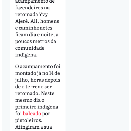
acampamento de
fazendeiros na
retomada Yvy
Ajerê. Ali, homens
e caminhonetes
ficam dia e noite, a
poucos metros da
comunidade
indígena.
O acampamento foi
montado já no 14 de
julho, horas depois
de o terreno ser
retomado. Neste
mesmo dia o
primeiro indígena
foi
baleado
por
pistoleiros.
Atingiram a sua