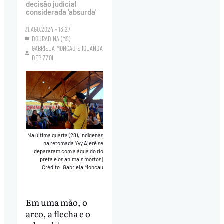
decisão judicial
considerada 'absurda'
31.AGO.2024 - 13:27
DOURADINA (MS)
GABRIELA MONCAU
E
IOLANDA
DEPIZZOL
Na última quarta (28), indígenas
na retomada Yvy Ajerê se
depararam com a água do rio
preta e os animais mortos
|
Crédito: Gabriela Moncau
Em uma mão, o
arco, a flecha e o