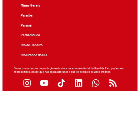
Minas Gerais
Paraíba
Paraná
Pernambuco
Rio de Janeiro
Rio Grande do Sul
Todos os conteúdos de produção exclusiva e de autoria editorial do Brasil de Fato podem ser
reproduzidos, desde que não sejam alterados e que se deem os devidos créditos.