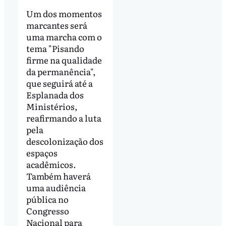
Um dos momentos
marcantes será
uma marcha com o
tema "Pisando
firme na qualidade
da permanência",
que seguirá até a
Esplanada dos
Ministérios,
reafirmando a luta
pela
descolonização dos
espaços
acadêmicos.
Também haverá
uma audiência
pública no
Congresso
Nacional para