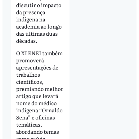
discutir o impacto
da presença
indígena na
academia ao longo
das últimas duas
décadas.
O XI ENEI também
promoverá
apresentações de
trabalhos
científicos,
premiando melhor
artigo que levará
nome do médico
indigena “Ornaldo
Sena” e oficinas
temáticas,
abordando temas
como saúde