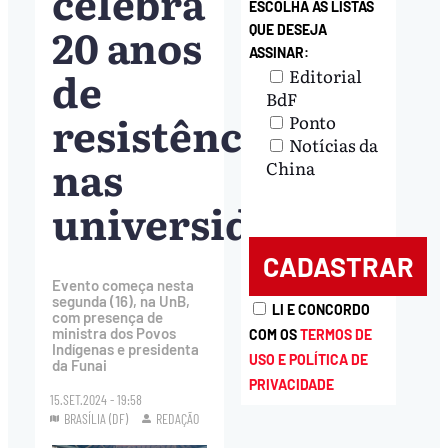
celebra
ESCOLHA AS LISTAS
20 anos
QUE DESEJA
ASSINAR:
de
Editorial
BdF
resistência
Ponto
Notícias da
nas
China
universidades
Evento começa nesta
segunda (16), na UnB,
LI E CONCORDO
com presença de
ministra dos Povos
COM OS
TERMOS DE
Indígenas e presidenta
USO E POLÍTICA DE
da Funai
PRIVACIDADE
15.SET.2024 - 19:58
BRASÍLIA (DF)
REDAÇÃO