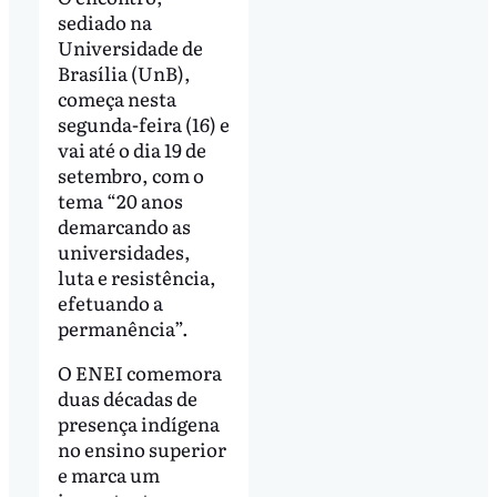
sediado na
Universidade de
Brasília (UnB),
começa nesta
segunda-feira (16) e
vai até o dia 19 de
setembro, com o
tema “20 anos
demarcando as
universidades,
luta e resistência,
efetuando a
permanência”.
O ENEI comemora
duas décadas de
presença indígena
no ensino superior
e marca um