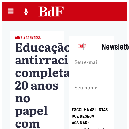
OUÇA A CONVERSA
Educação
|
Newslett
antirracista
completa
20 anos
no
papel
ESCOLHA AS LISTAS
com
QUE DESEJA
ASSINAR: