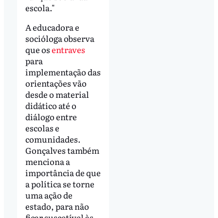
escola."
A educadora e
socióloga observa
que os
entraves
para
implementação das
orientações vão
desde o material
didático até o
diálogo entre
escolas e
comunidades.
Gonçalves também
menciona a
importância de que
a política se torne
uma ação de
estado, para não
ficar suscetível às