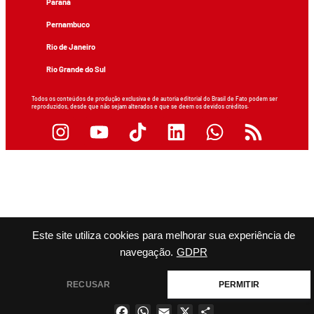
Paraná
Pernambuco
Rio de Janeiro
Rio Grande do Sul
Todos os conteúdos de produção exclusiva e de autoria editorial do Brasil de Fato podem ser
reproduzidos, desde que não sejam alterados e que se deem os devidos créditos.
Este site utiliza cookies para melhorar sua experiência de
navegação.
GDPR
RECUSAR
PERMITIR
Facebook
WhatsApp
Email
X
Share