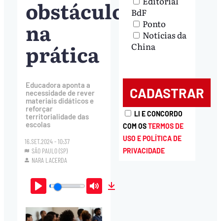
Editorial
obstáculos
BdF
na
Ponto
Notícias da
prática
China
Educadora aponta a
necessidade de rever
materiais didáticos e
reforçar
LI E CONCORDO
territorialidade das
escolas
COM OS
TERMOS DE
USO E POLÍTICA DE
16.SET.2024 - 10:37
SÃO PAULO (SP)
PRIVACIDADE
NARA LACERDA
Play
Mute
Download