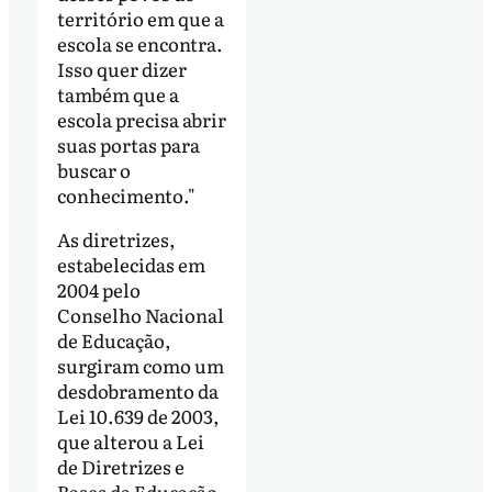
território em que a
escola se encontra.
Isso quer dizer
também que a
escola precisa abrir
suas portas para
buscar o
conhecimento."
As diretrizes,
estabelecidas em
2004 pelo
Conselho Nacional
de Educação,
surgiram como um
desdobramento da
Lei 10.639 de 2003,
que alterou a Lei
de Diretrizes e
Bases da Educação