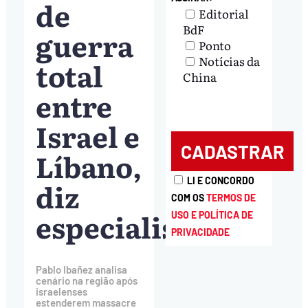
de
Editorial
BdF
guerra
Ponto
Notícias da
total
China
entre
Israel e
Líbano,
LI E CONCORDO
diz
COM OS
TERMOS DE
especialista
USO E POLÍTICA DE
PRIVACIDADE
Pablo Ibañez analisa
cenário na região após
israelenses
estenderem massacre