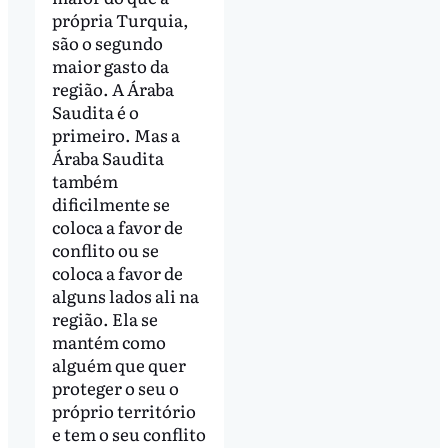
própria Turquia,
são o segundo
maior gasto da
região. A Áraba
Saudita é o
primeiro. Mas a
Áraba Saudita
também
dificilmente se
coloca a favor de
conflito ou se
coloca a favor de
alguns lados ali na
região. Ela se
mantém como
alguém que quer
proteger o seu o
próprio território
e tem o seu conflito