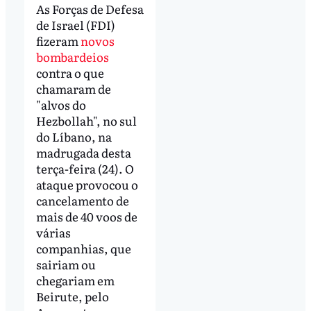
As Forças de Defesa
de Israel (FDI)
fizeram
novos
bombardeios
contra o que
chamaram de
"alvos do
Hezbollah", no sul
do Líbano, na
madrugada desta
terça-feira (24). O
ataque provocou o
cancelamento de
mais de 40 voos de
várias
companhias, que
sairiam ou
chegariam em
Beirute, pelo