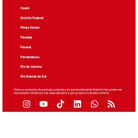
Ceará
Distrito Federal
Minas Gerais
Paraíba
Paraná
Pernambuco
Rio de Janeiro
Rio Grande do Sul
Todos os conteúdos de produção exclusiva e de autoria editorial do Brasil de Fato podem ser
reproduzidos, desde que não sejam alterados e que se deem os devidos créditos.