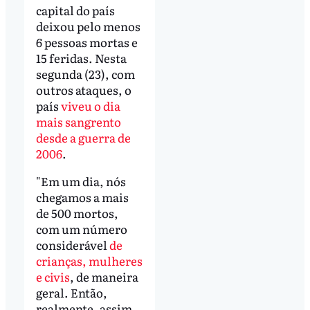
capital do país
deixou pelo menos
6 pessoas mortas e
15 feridas. Nesta
segunda (23), com
outros ataques, o
país
viveu o dia
mais sangrento
desde a guerra de
2006
.
"Em um dia, nós
chegamos a mais
de 500 mortos,
com um número
considerável
de
crianças, mulheres
e civis
, de maneira
geral. Então,
realmente, assim,