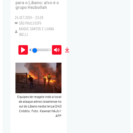
para o Líbano; alvo é o
grupo Hezbollah
24.SET.2024 - 23:26
SÃO PAULO (SP)-
KAIQUE SANTOS
E
LUANA
IBELLI
Play
Mute
Download
Equipes de resgate indo a local
de ataque aéreo israelense no
sul do Líbano nesta terça (24)
|
Crédito: Foto: Kawnat HAJU /
AFP