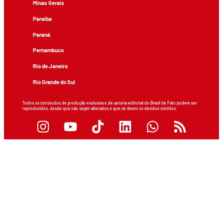
Minas Gerais
Paraíba
Paraná
Pernambuco
Rio de Janeiro
Rio Grande do Sul
Todos os conteúdos de produção exclusiva e de autoria editorial do Brasil de Fato podem ser
reproduzidos, desde que não sejam alterados e que se deem os devidos créditos.