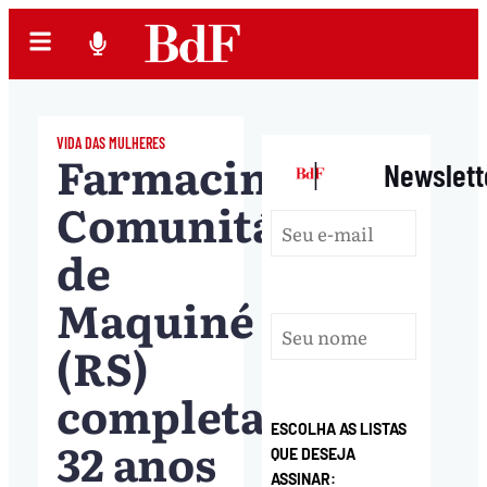
VIDA DAS MULHERES
Farmacinha
|
Newslett
Comunitária
de
Maquiné
(RS)
completa
ESCOLHA AS LISTAS
32 anos
QUE DESEJA
ASSINAR: