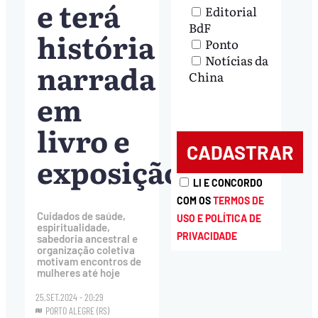
e terá
Editorial
BdF
história
Ponto
Notícias da
narrada
China
em
livro e
exposição
LI E CONCORDO
COM OS
TERMOS DE
Cuidados de saúde,
USO E POLÍTICA DE
espiritualidade,
PRIVACIDADE
sabedoria ancestral e
organização coletiva
motivam encontros de
mulheres até hoje
25.SET.2024 - 20:29
PORTO ALEGRE (RS)