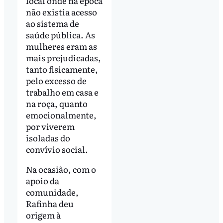
local onde na época
não existia acesso
ao sistema de
saúde pública. As
mulheres eram as
mais prejudicadas,
tanto fisicamente,
pelo excesso de
trabalho em casa e
na roça, quanto
emocionalmente,
por viverem
isoladas do
convívio social.
Na ocasião, com o
apoio da
comunidade,
Rafinha deu
origem à