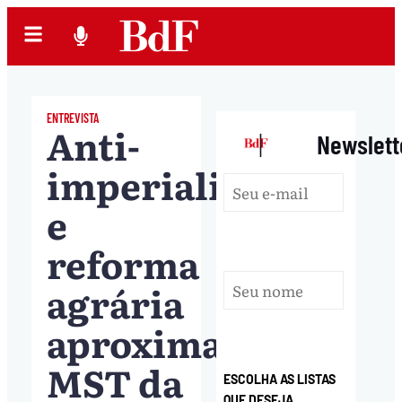
ENTREVISTA
Anti-
|
Newslett
imperialismo
e
reforma
agrária
aproximam
MST da
ESCOLHA AS LISTAS
QUE DESEJA