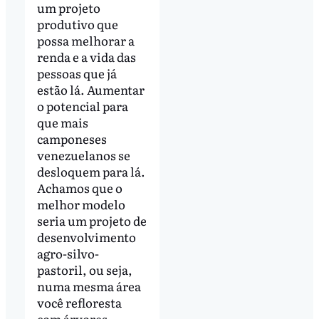
um projeto
produtivo que
possa melhorar a
renda e a vida das
pessoas que já
estão lá. Aumentar
o potencial para
que mais
camponeses
venezuelanos se
desloquem para lá.
Achamos que o
melhor modelo
seria um projeto de
desenvolvimento
agro-silvo-
pastoril, ou seja,
numa mesma área
você refloresta
com árvores