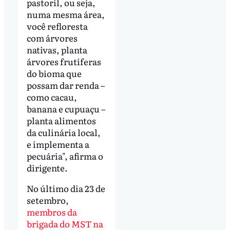
pastoril, ou seja,
numa mesma área,
você refloresta
com árvores
nativas, planta
árvores frutíferas
do bioma que
possam dar renda –
como cacau,
banana e cupuaçu –
planta alimentos
da culinária local,
e implementa a
pecuária", afirma o
dirigente.
No último dia 23 de
setembro,
membros da
brigada do MST na