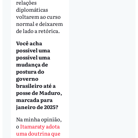
relações
diplomáticas
voltarem ao curso
normal e deixarem
de lado a retórica.
Você acha
possível uma
possível uma
mudança de
postura do
governo
brasileiro até a
posse de Maduro,
marcada para
janeiro de 2025?
Na minha opinião,
o
Itamaraty adota
uma doutrina que