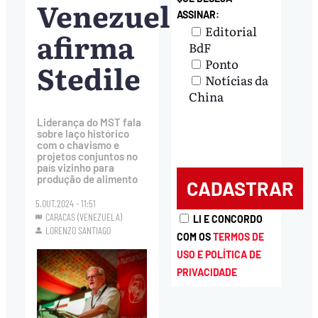
Venezuela,
ASSINAR:
Editorial
afirma
BdF
Ponto
Stedile
Notícias da
China
Liderança do MST fala
sobre laço histórico
com o chavismo e
projetos conjuntos no
país vizinho para
produção de alimento
5.OUT.2024 - 11:51
CARACAS (VENEZUELA)
LI E CONCORDO
LORENZO SANTIAGO
COM OS
TERMOS DE
USO E POLÍTICA DE
PRIVACIDADE