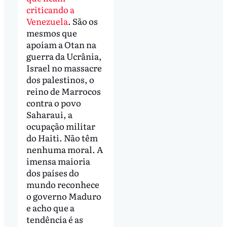
criticando a
Venezuela
. São os
mesmos que
apoiam a Otan na
guerra da Ucrânia,
Israel no massacre
dos palestinos, o
reino de Marrocos
contra o povo
Saharaui, a
ocupação militar
do Haiti. Não têm
nenhuma moral. A
imensa maioria
dos países do
mundo reconhece
o governo Maduro
e acho que a
tendência é as