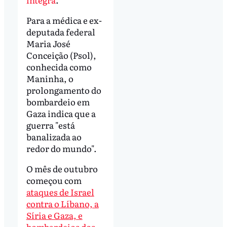
Para a médica e ex-
deputada federal
Maria José
Conceição (Psol),
conhecida como
Maninha, o
prolongamento do
bombardeio em
Gaza indica que a
guerra "está
banalizada ao
redor do mundo".
O mês de outubro
começou com
ataques de Israel
contra o Líbano, a
Síria e Gaza, e
bombardeios dos