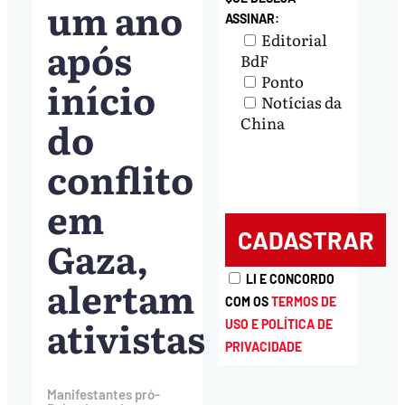
um ano
ASSINAR:
Editorial
após
BdF
Ponto
início
Notícias da
do
China
conflito
em
Gaza,
alertam
LI E CONCORDO
COM OS
TERMOS DE
ativistas
USO E POLÍTICA DE
PRIVACIDADE
Manifestantes pró-