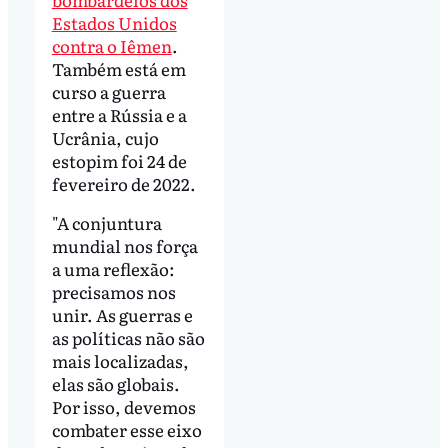
Estados Unidos
contra o Iêmen
.
Também está em
curso a guerra
entre a Rússia e a
Ucrânia, cujo
estopim foi 24 de
fevereiro de 2022.
"A conjuntura
mundial nos força
a uma reflexão:
precisamos nos
unir. As guerras e
as políticas não são
mais localizadas,
elas são globais.
Por isso, devemos
combater esse eixo