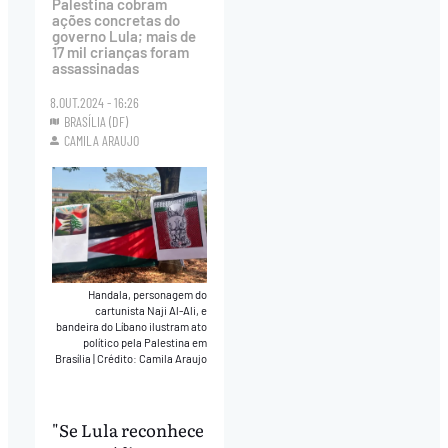
Palestina cobram
ações concretas do
governo Lula; mais de
17 mil crianças foram
assassinadas
8.OUT.2024 - 16:26
BRASÍLIA (DF)
CAMILA ARAUJO
Handala, personagem do
cartunista Naji Al-Ali, e
bandeira do Líbano ilustram ato
político pela Palestina em
Brasília
|
Crédito: Camila Araujo
"Se Lula reconhece