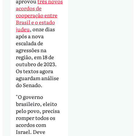
aprovou
três novos
acordos de
cooperação entre
Brasil e o estado
judeu
, onze dias
após a nova
escalada de
agressões na
região, em 18 de
outubro de 2023.
Os textos agora
aguardam análise
do Senado.
"O governo
brasileiro, eleito
pelo povo, precisa
romper todos os
acordos com
Israel. Deve