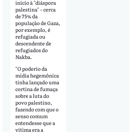
início à "diáspora
palestina" – cerca
de 75% da
população de Gaza,
por exemplo, é
refugiada ou
descendente de
refugiados do
Nakba.
"O poderio da
mídia hegemônica
tinha lançado uma
cortina de fumaça
sobre a luta do
povo palestino,
fazendo com que o
senso comum
entendesse que a
vítima era a