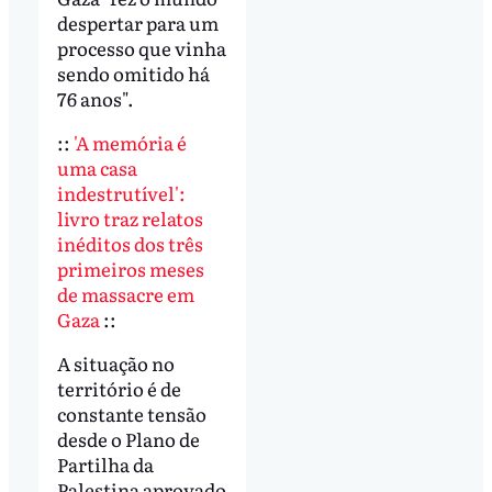
despertar para um
processo que vinha
sendo omitido há
76 anos".
::
'A memória é
uma casa
indestrutível':
livro traz relatos
inéditos dos três
primeiros meses
de massacre em
Gaza
::
A situação no
território é de
constante tensão
desde o Plano de
Partilha da
Palestina aprovado