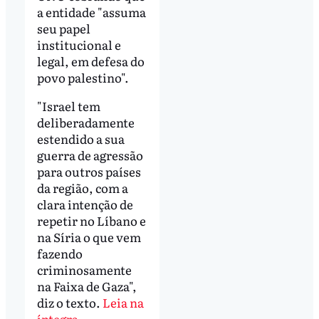
a entidade "assuma
seu papel
institucional e
legal, em defesa do
povo palestino".
"Israel tem
deliberadamente
estendido a sua
guerra de agressão
para outros países
da região, com a
clara intenção de
repetir no Líbano e
na Síria o que vem
fazendo
criminosamente
na Faixa de Gaza",
diz o texto.
Leia na
íntegra
.