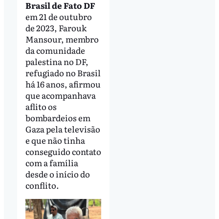
Brasil de Fato DF
em 21 de outubro
de 2023, Farouk
Mansour, membro
da comunidade
palestina no DF,
refugiado no Brasil
há 16 anos, afirmou
que acompanhava
aflito os
bombardeios em
Gaza pela televisão
e que não tinha
conseguido contato
com a família
desde o início do
conflito.