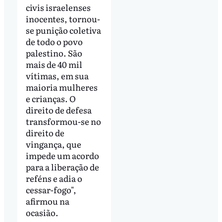
civis israelenses
inocentes, tornou-
se punição coletiva
de todo o povo
palestino. São
mais de 40 mil
vítimas, em sua
maioria mulheres
e crianças. O
direito de defesa
transformou-se no
direito de
vingança, que
impede um acordo
para a liberação de
reféns e adia o
cessar-fogo",
afirmou na
ocasião.