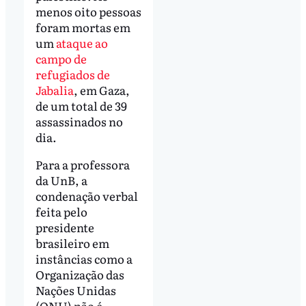
menos oito pessoas
foram mortas em
um
ataque ao
campo de
refugiados de
Jabalia
, em Gaza,
de um total de 39
assassinados no
dia.
Para a professora
da UnB, a
condenação verbal
feita pelo
presidente
brasileiro em
instâncias como a
Organização das
Nações Unidas
(ONU) não é