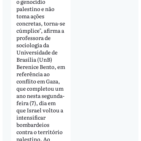
o genocídio
palestino e não
toma ações
concretas, torna-se
cúmplice", afirma a
professora de
sociologia da
Universidade de
Brasília (UnB)
Berenice Bento, em
referência ao
conflito em Gaza,
que completou um
ano nesta segunda-
feira (7), dia em
que Israel voltou a
intensificar
bombardeios
contra o território
palestino. Ao