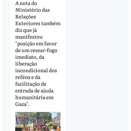
A nota do
Ministério das
Relações
Exteriores também
diz que já
manifestou
"posição em favor
de um cessar-fogo
imediato, da
liberação
incondicional dos
reféns e da
facilitação de
entrada de ajuda
humanitária em
Gaza".