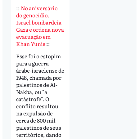
::
No aniversário
do genocídio,
Israel bombardeia
Gaza e ordena nova
evacuação em
Khan Yunis
::
Esse foi o estopim
para a guerra
árabe-israelense de
1948, chamada por
palestinos de Al-
Nakba, ou "a
catástrofe". O
conflito resultou
na expulsão de
cerca de 800 mil
palestinos de seus
territórios, dando