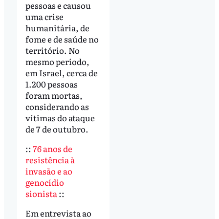
pessoas e causou
uma crise
humanitária, de
fome e de saúde no
território. No
mesmo período,
em Israel, cerca de
1.200 pessoas
foram mortas,
considerando as
vítimas do ataque
de 7 de outubro.
::
76 anos de
resistência à
invasão e ao
genocídio
sionista
::
Em entrevista ao