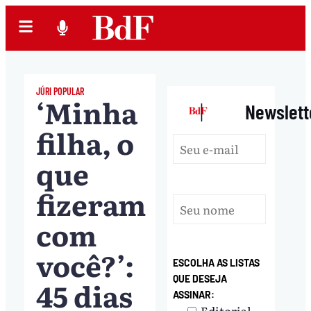
JÚRI POPULAR
‘Minha
|
Newslett
filha, o
que
fizeram
com
você?’:
ESCOLHA AS LISTAS
QUE DESEJA
45 dias
ASSINAR:
Editorial