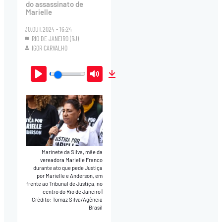
do assassinato de
Marielle
30.OUT.2024 - 16:24
RIO DE JANEIRO (RJ)
IGOR CARVALHO
Play
Mute
Download
Marinete da Silva, mãe da
vereadora Marielle Franco
durante ato que pede Justiça
por Marielle e Anderson, em
frente ao Tribunal de Justiça, no
centro do Rio de Janeiro
|
Crédito: Tomaz Silva/Agência
Brasil