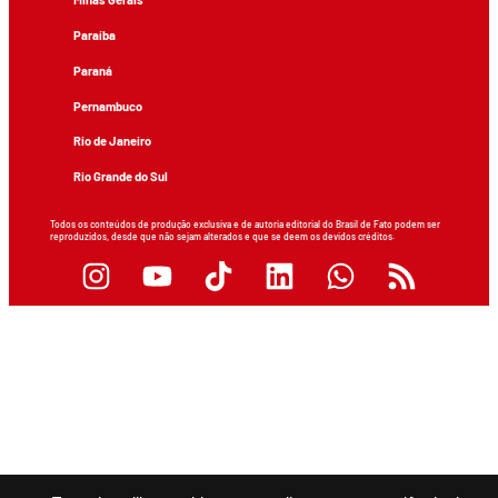
Paraíba
Paraná
Pernambuco
Rio de Janeiro
Rio Grande do Sul
Todos os conteúdos de produção exclusiva e de autoria editorial do Brasil de Fato podem ser
reproduzidos, desde que não sejam alterados e que se deem os devidos créditos.