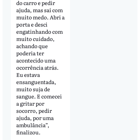
do carro e pedir
ajuda, mas saí com
muito medo. Abri a
porta e desci
engatinhando com
muito cuidado,
achando que
poderia ter
acontecido uma
ocorrência atrás.
Eu estava
ensanguentada,
muito suja de
sangue. E comecei
a gritar por
socorro, pedir
ajuda, por uma
ambulância”,
finalizou.