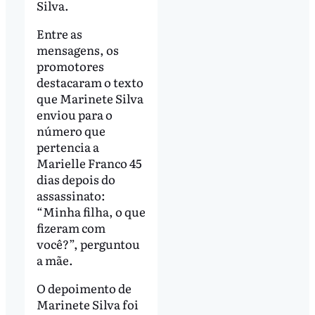
Silva.
Entre as
mensagens, os
promotores
destacaram o texto
que Marinete Silva
enviou para o
número que
pertencia a
Marielle Franco 45
dias depois do
assassinato:
“Minha filha, o que
fizeram com
você?”, perguntou
a mãe.
O depoimento de
Marinete Silva foi