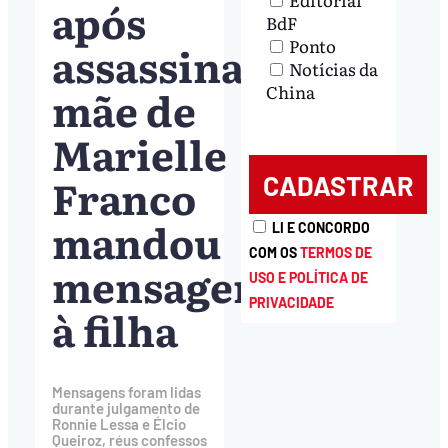
após
BdF
Ponto
assassinato,
Notícias da
mãe de
China
Marielle
Franco
mandou
LI E CONCORDO
COM OS
TERMOS DE
mensagem
USO E POLÍTICA DE
PRIVACIDADE
à filha
Mensagens foram lidas
durante julgamento de
Ronnie Lessa e Élcio
Queiroz, réus confessos