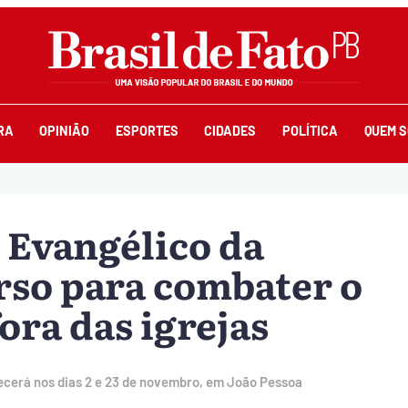
RA
OPINIÃO
ESPORTES
CIDADES
POLÍTICA
QUEM 
Evangélico da
urso para combater o
ora das igrejas
ecerá nos dias 2 e 23 de novembro, em João Pessoa