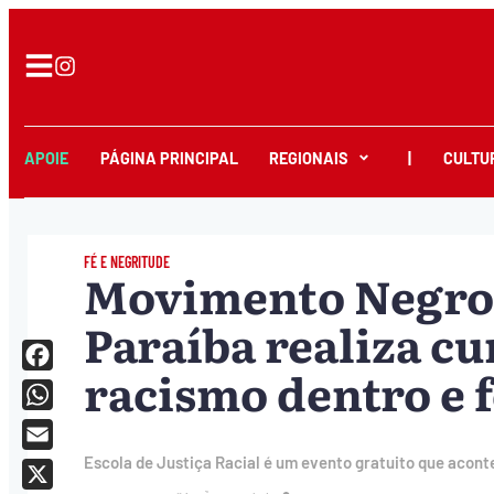
APOIE
PÁGINA PRINCIPAL
REGIONAIS
|
CULTU
FÉ E NEGRITUDE
Movimento Negro 
Paraíba realiza c
racismo dentro e f
Facebook
WhatsApp
Email
Escola de Justiça Racial é um evento gratuito que acont