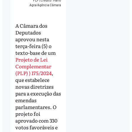
PLP
|
Crédito: Mario
Agra/Agência Câmara
A Câmara dos
Deputados
aprovou nesta
terça-feira (5) o
texto-base de um
Projeto de Lei
Complementar
(PLP) ) 175/2024
,
que estabelece
novas diretrizes
para a execução das
emendas
parlamentares. O
projeto foi
aprovado com 330
votos favoráveis e