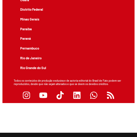
Distrito Federal
Minas Gerais
Paraíba
Paraná
Pernambuco
Rio de Janeiro
Rio Grande do Sul
Todos os conteúdos de produção exclusiva e de autoria editorial do Brasil de Fato podem ser
reproduzidos, desde que não sejam alterados e que se deem os devidos créditos.