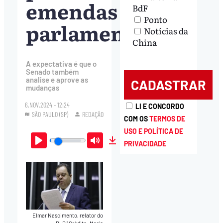
emendas
BdF
Ponto
parlamentares
Notícias da
China
A expectativa é que o
Senado também
analise e aprove as
mudanças
6.NOV.2024 - 12:24
LI E CONCORDO
SÃO PAULO (SP)
REDAÇÃO
COM OS
TERMOS DE
USO E POLÍTICA DE
PRIVACIDADE
Play
Mute
Download
Elmar Nascimento, relator do