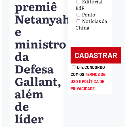
premiê
Editorial
BdF
Netanyahu
Ponto
Notícias da
e
China
ministro
da
Defesa
LI E CONCORDO
COM OS
TERMOS DE
Gallant,
USO E POLÍTICA DE
além
PRIVACIDADE
de
líder