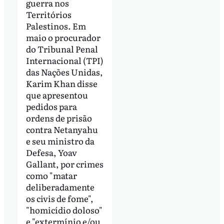
guerra nos
Territórios
Palestinos. Em
maio o procurador
do Tribunal Penal
Internacional (TPI)
das Nações Unidas,
Karim Khan disse
que apresentou
pedidos para
ordens de prisão
contra Netanyahu
e seu ministro da
Defesa, Yoav
Gallant, por crimes
como "matar
deliberadamente
os civis de fome",
"homicídio doloso"
e "extermínio e/ou