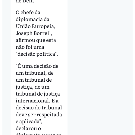
de Deif.
O chefe da
diplomacia da
União Europeia,
Joseph Borrell,
afirmou que esta
não foi uma
"decisão política".
"É uma decisão de
um tribunal, de
um tribunal de
justiça, de um
tribunal de justiça
internacional. E a
decisão do tribunal
deve ser respeitada
e aplicada",
declarou o
diplomata europeu