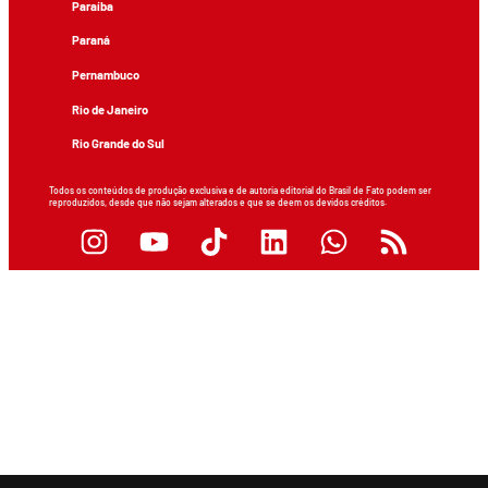
Paraíba
Paraná
Pernambuco
Rio de Janeiro
Rio Grande do Sul
Todos os conteúdos de produção exclusiva e de autoria editorial do Brasil de Fato podem ser
reproduzidos, desde que não sejam alterados e que se deem os devidos créditos.