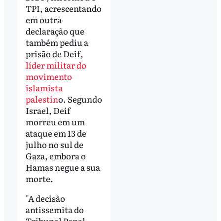
TPI, acrescentando
em outra
declaração que
também pediu a
prisão de Deif,
líder militar do
movimento
islamista
palestin
o. Segundo
Israel, Deif
morreu em um
ataque em 13 de
julho no sul de
Gaza, embora o
Hamas negue a sua
morte.
"A decisão
antissemita do
Tribunal Penal