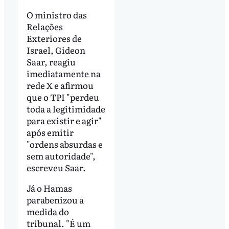
O ministro das
Relações
Exteriores de
Israel, Gideon
Saar, reagiu
imediatamente na
rede X e afirmou
que o TPI "perdeu
toda a legitimidade
para existir e agir"
após emitir
"ordens absurdas e
sem autoridade",
escreveu Saar.
Já o Hamas
parabenizou a
medida do
tribunal. "É um