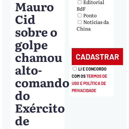
Mauro
Editorial
BdF
Cid
Ponto
Notícias da
sobre o
China
golpe
chamou
alto-
LI E CONCORDO
comando
COM OS
TERMOS DE
USO E POLÍTICA DE
do
PRIVACIDADE
Exército
de