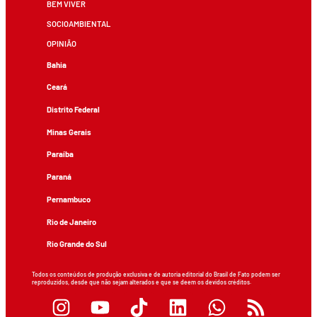
BEM VIVER
SOCIOAMBIENTAL
OPINIÃO
Bahia
Ceará
Distrito Federal
Minas Gerais
Paraíba
Paraná
Pernambuco
Rio de Janeiro
Rio Grande do Sul
Todos os conteúdos de produção exclusiva e de autoria editorial do Brasil de Fato podem ser
reproduzidos, desde que não sejam alterados e que se deem os devidos créditos.