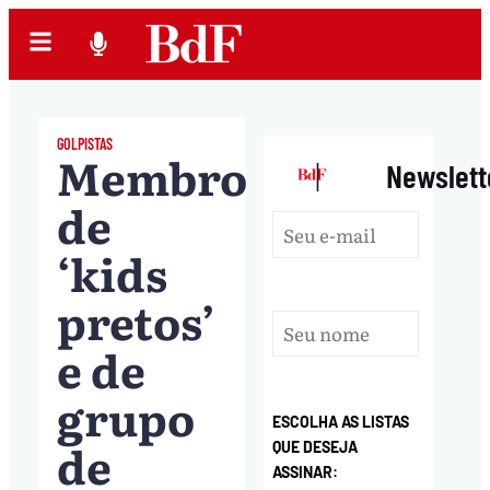
GOLPISTAS
Membro
|
Newslett
de
‘kids
pretos’
e de
grupo
ESCOLHA AS LISTAS
de
QUE DESEJA
ASSINAR: