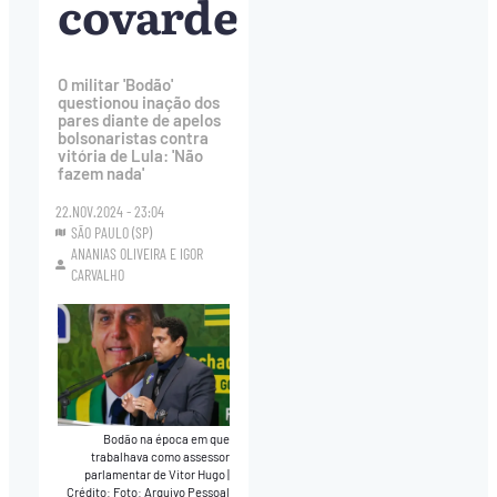
covarde
O militar 'Bodão'
questionou inação dos
pares diante de apelos
bolsonaristas contra
vitória de Lula: 'Não
fazem nada'
22.NOV.2024 - 23:04
SÃO PAULO (SP)
ANANIAS OLIVEIRA
E
IGOR
CARVALHO
Bodão na época em que
trabalhava como assessor
parlamentar de Vitor Hugo
|
Crédito: Foto: Arquivo Pessoal