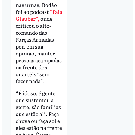
nas urnas, Bodão
foi ao podcast
“Fala
Glauber”,
onde
criticou o alto-
comando das
Forças Armadas
por, em sua
opinião, manter
pessoas acampadas
na frente dos
quartéis “sem
fazer nada”.
“É idoso, é gente
que sustentou a
gente, são famílias
que estão ali. Faça
chuva ou faça sol e
eles estão na frente
da base. É uma