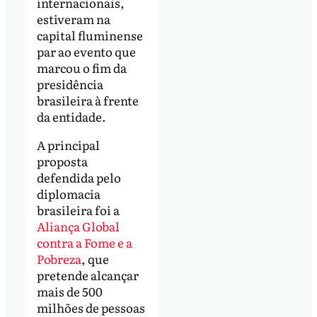
internacionais,
estiveram na
capital fluminense
par ao evento que
marcou o fim da
presidência
brasileira à frente
da entidade.
A principal
proposta
defendida pelo
diplomacia
brasileira foi a
Aliança Global
contra a Fome e a
Pobreza
, que
pretende alcançar
mais de 500
milhões de pessoas