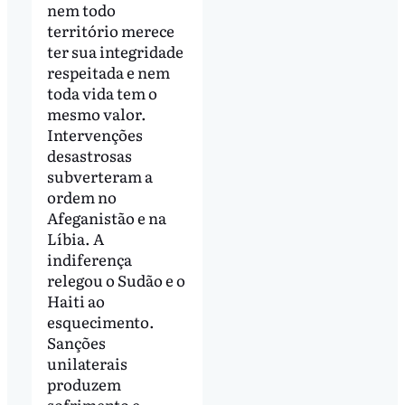
nem todo
território merece
ter sua integridade
respeitada e nem
toda vida tem o
mesmo valor.
Intervenções
desastrosas
subverteram a
ordem no
Afeganistão e na
Líbia. A
indiferença
relegou o Sudão e o
Haiti ao
esquecimento.
Sanções
unilaterais
produzem
sofrimento e