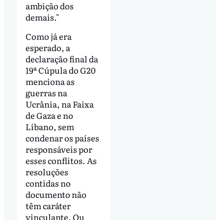
ambição dos
demais."
Como já era
esperado, a
declaração final da
19ª Cúpula do G20
menciona as
guerras na
Ucrânia, na Faixa
de Gaza e no
Líbano, sem
condenar os países
responsáveis por
esses conflitos. As
resoluções
contidas no
documento não
têm caráter
vinculante. Ou