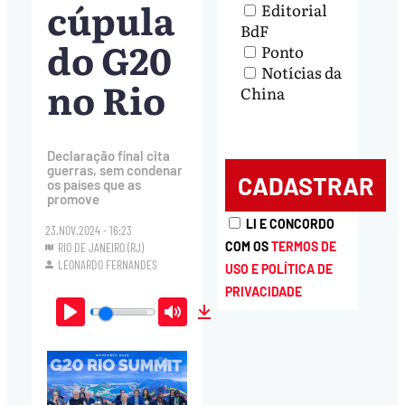
cúpula
Editorial
BdF
do G20
Ponto
Notícias da
no Rio
China
Declaração final cita
guerras, sem condenar
os países que as
promove
LI E CONCORDO
23.NOV.2024 - 16:23
COM OS
TERMOS DE
RIO DE JANEIRO (RJ)
LEONARDO FERNANDES
USO E POLÍTICA DE
PRIVACIDADE
Play
Mute
Download