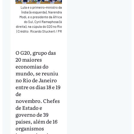
Lula e o primeiro-ministro da
Índia (à esquerda), Narendra
Modi, e o presidente da África
do Sul, Cyril Ramaphosa (à
direita), na cúpula do G20 no Rio
|
Crédito: Ricardo Stuckert / PR
O G20, grupo das
20 maiores
economias do
mundo, se reuniu
no Rio de Janeiro
entre os dias 18 e 19
de
novembro. Chefes
de Estado e
governo de 39
países, além de 16
organismos