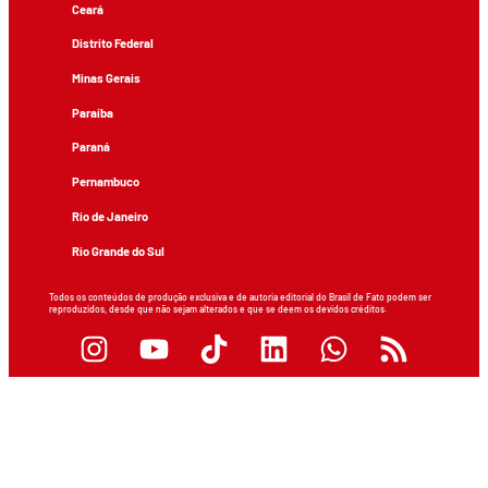
Ceará
Distrito Federal
Minas Gerais
Paraíba
Paraná
Pernambuco
Rio de Janeiro
Rio Grande do Sul
Todos os conteúdos de produção exclusiva e de autoria editorial do Brasil de Fato podem ser
reproduzidos, desde que não sejam alterados e que se deem os devidos créditos.