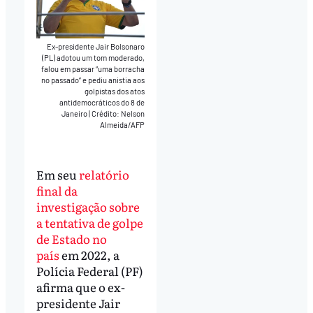
Ex-presidente Jair Bolsonaro
(PL) adotou um tom moderado,
falou em passar “uma borracha
no passado” e pediu anistia aos
golpistas dos atos
antidemocráticos do 8 de
Janeiro
|
Crédito: Nelson
Almeida/AFP
Em seu
relatório
final da
investigação sobre
a tentativa de golpe
de Estado no
país
em 2022, a
Polícia Federal (PF)
afirma que o ex-
presidente Jair