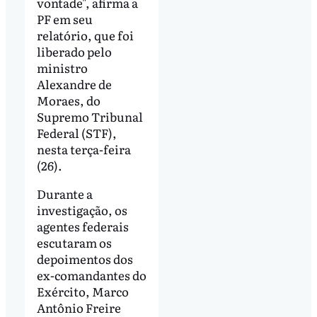
vontade", afirma a
PF em seu
relatório, que foi
liberado pelo
ministro
Alexandre de
Moraes, do
Supremo Tribunal
Federal (STF),
nesta terça-feira
(26).
Durante a
investigação, os
agentes federais
escutaram os
depoimentos dos
ex-comandantes do
Exército, Marco
Antônio Freire