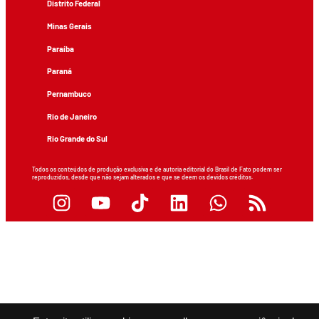
Distrito Federal
Minas Gerais
Paraíba
Paraná
Pernambuco
Rio de Janeiro
Rio Grande do Sul
Todos os conteúdos de produção exclusiva e de autoria editorial do Brasil de Fato podem ser
reproduzidos, desde que não sejam alterados e que se deem os devidos créditos.