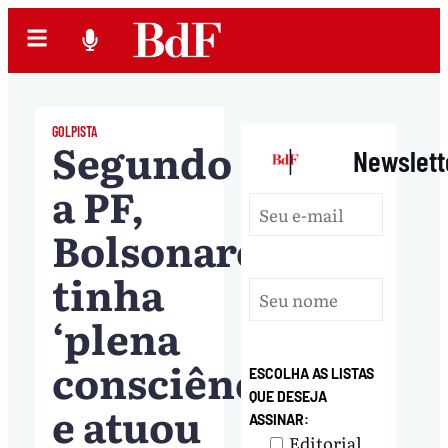
GOLPISTA
Segundo
|
Newslett
a PF,
Bolsonaro
tinha
‘plena
consciência’
ESCOLHA AS LISTAS
QUE DESEJA
e atuou
ASSINAR:
Editorial