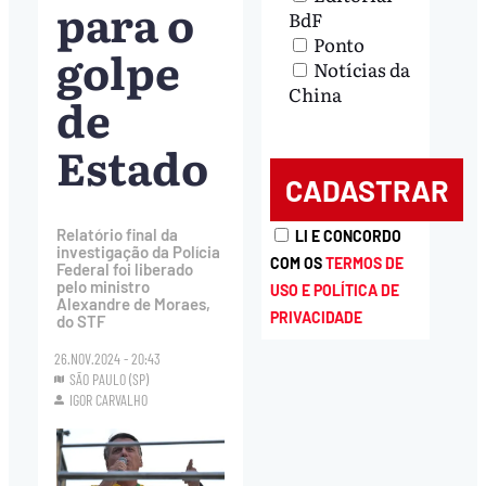
para o
BdF
Ponto
golpe
Notícias da
China
de
Estado
Relatório final da
LI E CONCORDO
investigação da Polícia
COM OS
TERMOS DE
Federal foi liberado
pelo ministro
USO E POLÍTICA DE
Alexandre de Moraes,
PRIVACIDADE
do STF
26.NOV.2024 - 20:43
SÃO PAULO (SP)
IGOR CARVALHO