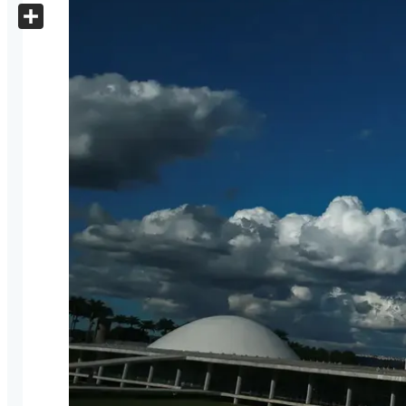
X
Share