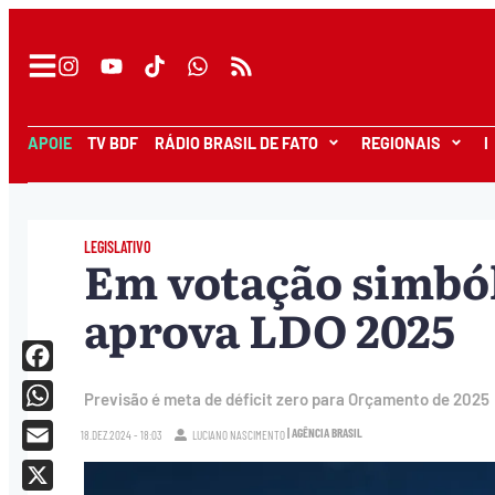
APOIE
TV BDF
RÁDIO BRASIL DE FATO
REGIONAIS
I
LEGISLATIVO
Em votação simból
aprova LDO 2025
Facebook
Previsão é meta de déficit zero para Orçamento de 2025
WhatsApp
| AGÊNCIA BRASIL
18.DEZ.2024 - 18:03
LUCIANO NASCIMENTO
Email