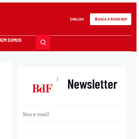
ENGLISH
OUÇA A RÁDIO BDF
UEM SOMOS
Newsletter
|