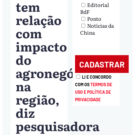
tem
Editorial
BdF
relação
Ponto
Notícias da
com
China
impacto
do
agronegócio
LI E CONCORDO
na
COM OS
TERMOS DE
USO E POLÍTICA DE
região,
PRIVACIDADE
diz
pesquisadora