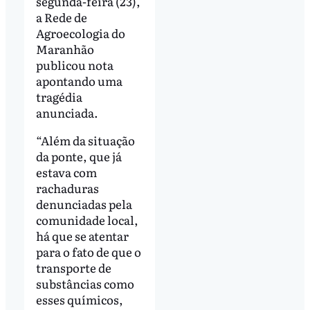
segunda-feira (23),
a Rede de
Agroecologia do
Maranhão
publicou nota
apontando uma
tragédia
anunciada.
“Além da situação
da ponte, que já
estava com
rachaduras
denunciadas pela
comunidade local,
há que se atentar
para o fato de que o
transporte de
substâncias como
esses químicos,