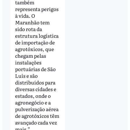
também
representa perigos
à vida. O
Maranhão tem
sido rota da
estrutura logística
de importação de
agrotóxicos, que
chegam pelas
instalações
portuárias de São
Luís e são
distribuídos para
diversas cidades e
estados, onde o
agronegócio e a
pulverização aérea
de agrotóxicos têm
avançado cada vez
mais.”