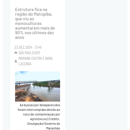
Estrutura fica na
região do Matopiba,
que viu as
monoculturas
aumentarem mais de
90% nos últimos dez
anos
23.DEZ.2024 - 21:41
SÃO PAULO (SP)
MARIANA CASTRO
E
NARA
LACERDA
As buscas por desaparecidos
foram interrompidas devido ao
risco de contaminação por
agrotóxicos
|
Crédito:
Divulgação/Governo do
Maranhão