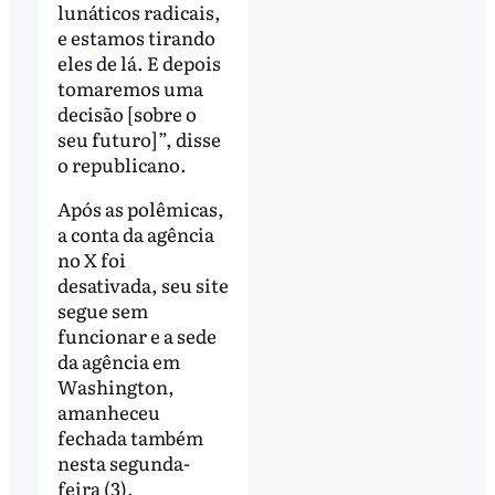
lunáticos radicais,
e estamos tirando
eles de lá. E depois
tomaremos uma
decisão [sobre o
seu futuro]”, disse
o republicano.
Após as polêmicas,
a conta da agência
no X foi
desativada, seu site
segue sem
funcionar e a sede
da agência em
Washington,
amanheceu
fechada também
nesta segunda-
feira (3).