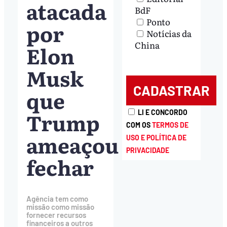
atacada
BdF
Ponto
por
Notícias da
China
Elon
Musk
que
Trump
LI E CONCORDO
COM OS
TERMOS DE
ameaçou
USO E POLÍTICA DE
PRIVACIDADE
fechar
Agência tem como
missão como missão
fornecer recursos
financeiros a outros