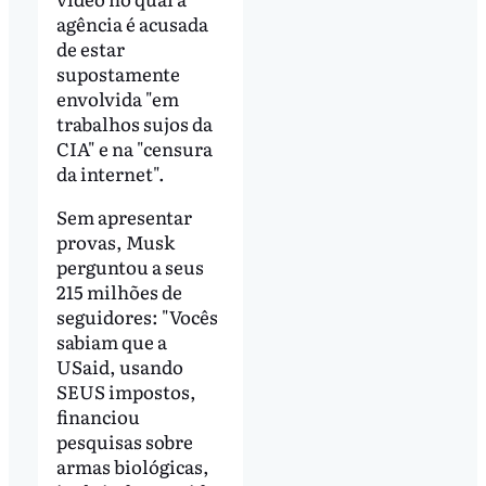
agência é acusada
de estar
supostamente
envolvida "em
trabalhos sujos da
CIA" e na "censura
da internet".
Sem apresentar
provas, Musk
perguntou a seus
215 milhões de
seguidores: "Vocês
sabiam que a
USaid, usando
SEUS impostos,
financiou
pesquisas sobre
armas biológicas,