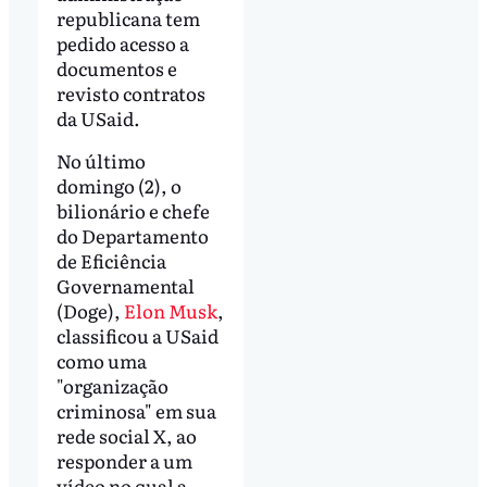
republicana tem
pedido acesso a
documentos e
revisto contratos
da USaid.
No último
domingo (2), o
bilionário e chefe
do Departamento
de Eficiência
Governamental
(Doge),
Elon Musk
,
classificou a USaid
como uma
"organização
criminosa" em sua
rede social X, ao
responder a um
vídeo no qual a