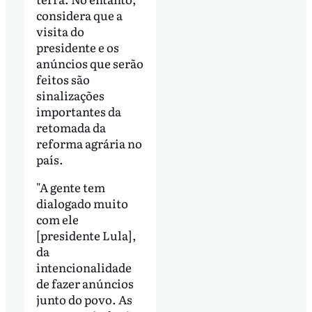
considera que a
visita do
presidente e os
anúncios que serão
feitos são
sinalizações
importantes da
retomada da
reforma agrária no
país.
"A gente tem
dialogado muito
com ele
[presidente Lula],
da
intencionalidade
de fazer anúncios
junto do povo. As