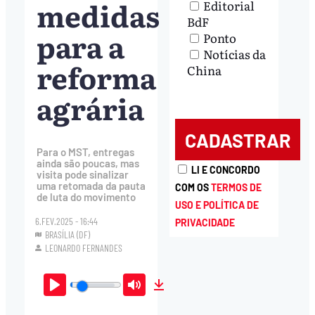
medidas
Editorial
BdF
para a
Ponto
Notícias da
reforma
China
agrária
Para o MST, entregas
ainda são poucas, mas
LI E CONCORDO
visita pode sinalizar
uma retomada da pauta
COM OS
TERMOS DE
de luta do movimento
USO E POLÍTICA DE
6.FEV.2025 - 16:44
PRIVACIDADE
BRASÍLIA (DF)
LEONARDO FERNANDES
Play
Mute
Download