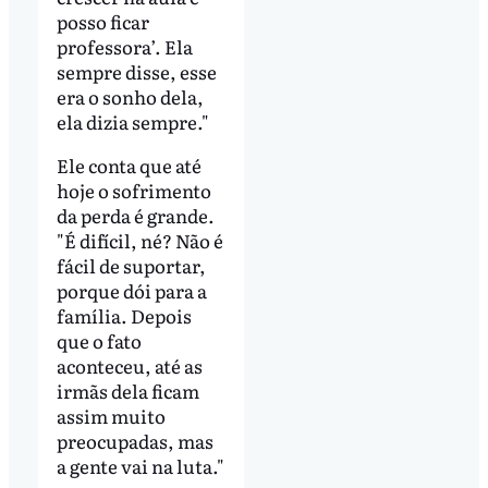
posso ficar
professora’. Ela
sempre disse, esse
era o sonho dela,
ela dizia sempre."
Ele conta que até
hoje o sofrimento
da perda é grande.
"É difícil, né? Não é
fácil de suportar,
porque dói para a
família. Depois
que o fato
aconteceu, até as
irmãs dela ficam
assim muito
preocupadas, mas
a gente vai na luta."