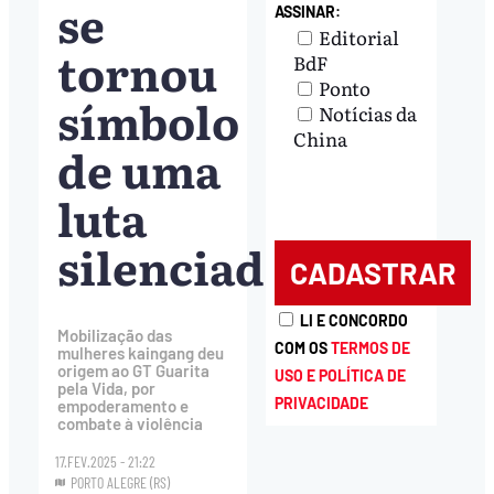
se
ASSINAR:
Editorial
tornou
BdF
Ponto
símbolo
Notícias da
China
de uma
luta
silenciada
LI E CONCORDO
Mobilização das
COM OS
TERMOS DE
mulheres kaingang deu
origem ao GT Guarita
USO E POLÍTICA DE
pela Vida, por
PRIVACIDADE
empoderamento e
combate à violência
17.FEV.2025 - 21:22
PORTO ALEGRE (RS)