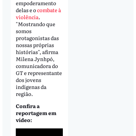
empoderamento
delas e o
combate à
violência
.
"Mostrando que
somos
protagonistas das
nossas próprias
histórias", afirma
Milena Jynhpó,
comunicadora do
GT e representante
dos jovens
indígenas da
região.
Confira a
reportagem em
vídeo: