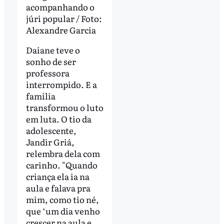
acompanhando o
júri popular / Foto:
Alexandre Garcia
Daiane teve o
sonho de ser
professora
interrompido. E a
família
transformou o luto
em luta. O tio da
adolescente,
Jandir Griá,
relembra dela com
carinho. "Quando
criança ela ia na
aula e falava pra
mim, como tio né,
que ‘um dia venho
crescer na aula e