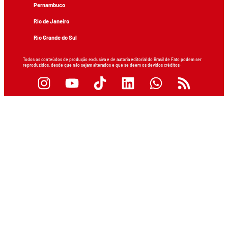
Pernambuco
Rio de Janeiro
Rio Grande do Sul
Todos os conteúdos de produção exclusiva e de autoria editorial do Brasil de Fato podem ser
reproduzidos, desde que não sejam alterados e que se deem os devidos créditos.