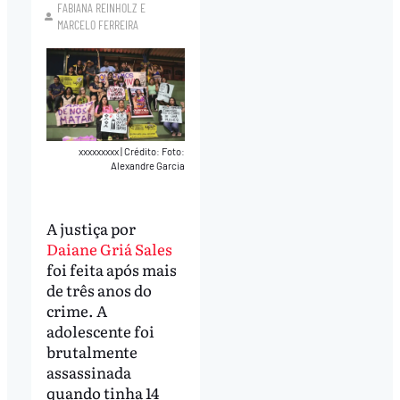
FABIANA REINHOLZ
E
MARCELO FERREIRA
xxxxxxxxx
|
Crédito: Foto:
Alexandre Garcia
A justiça por
Daiane Griá Sales
foi feita após mais
de três anos do
crime. A
adolescente foi
brutalmente
assassinada
quando tinha 14