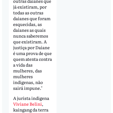
outras daianes que
já existiram, por
todas as outras
daianes que foram
esquecidas, as
daianes as quais
nunca saberemos
que existiram. A
justiça por Daiane
é uma prova de que
quem atenta contra
a vida das
mulheres, das
mulheres
indígenas, não
sairá impune."
A jurista indigena
Viviane Belini
,
kaingang da terra