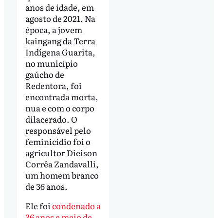
anos de idade, em
agosto de 2021. Na
época, a jovem
kaingang da Terra
Indígena Guarita,
no município
gaúcho de
Redentora, foi
encontrada morta,
nua e com o corpo
dilacerado. O
responsável pelo
feminicídio foi o
agricultor Dieison
Corrêa Zandavalli,
um homem branco
de 36 anos.
Ele foi
condenado a
36 anos e meio de