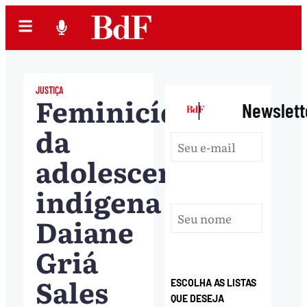
JUSTIÇA
Feminicídio
|
Newslett
da
adolescente
indígena
Daiane
Griá
Sales
ESCOLHA AS LISTAS
QUE DESEJA