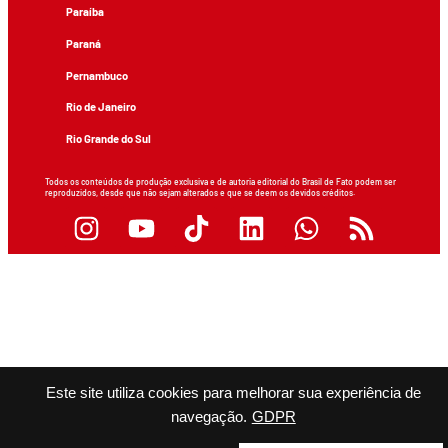
Paraíba
Paraná
Pernambuco
Rio de Janeiro
Rio Grande do Sul
Todos os conteúdos de produção exclusiva e de autoria editorial do Brasil de Fato podem ser
reproduzidos, desde que não sejam alterados e que se deem os devidos créditos.
Este site utiliza cookies para melhorar sua experiência de
navegação.
GDPR