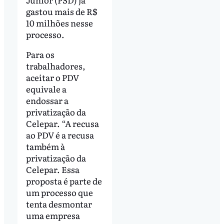
gastou mais de R$
10 milhões nesse
processo.
Para os
trabalhadores,
aceitar o PDV
equivale a
endossar a
privatização da
Celepar. “A recusa
ao PDV é a recusa
também à
privatização da
Celepar. Essa
proposta é parte de
um processo que
tenta desmontar
uma empresa