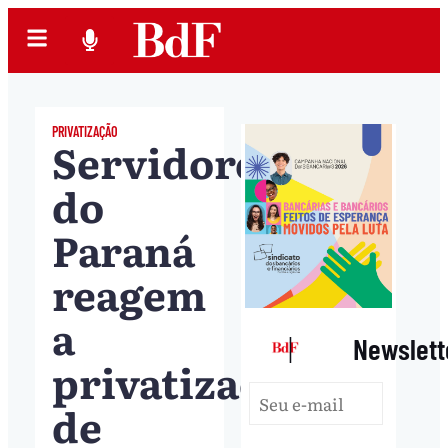
PRIVATIZAÇÃO
Servidores
do
Paraná
reagem
a
|
Newslett
privatização
de