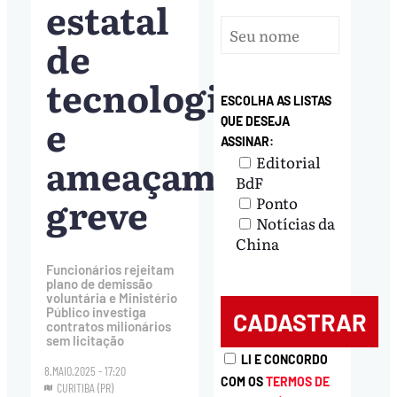
estatal
de
tecnologia
ESCOLHA AS LISTAS
e
QUE DESEJA
ASSINAR:
ameaçam
Editorial
BdF
greve
Ponto
Notícias da
China
Funcionários rejeitam
plano de demissão
voluntária e Ministério
Público investiga
contratos milionários
sem licitação
LI E CONCORDO
8.MAIO.2025 - 17:20
COM OS
TERMOS DE
CURITIBA (PR)