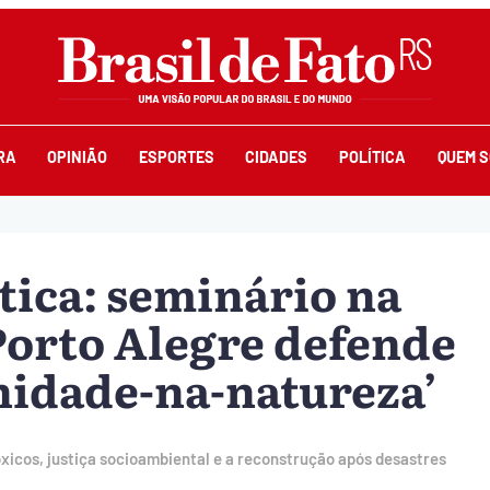
RA
OPINIÃO
ESPORTES
CIDADES
POLÍTICA
QUEM 
ética: seminário na
 Porto Alegre defende
nidade-na-natureza’
icos, justiça socioambiental e a reconstrução após desastres