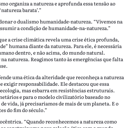
ismo organiza a natureza e aprofunda essa tensão ao
natureza barata’.”
bandonar o dualismo humanidade-natureza. “Vivemos na
é assumir a condição de humanidade-na-natureza.”
e a crise climática revela uma crise ética profunda,
e” humana diante da natureza. Para ele, é necessária
humano dentro, e não acima, do mundo natural.
 na natureza. Reagimos tanto às emergências que falta
sse.
nde uma ética da alteridade que reconheça a natureza
e exigir responsabilidade. Ele destacou que essa
oecologia, mas esbarra em resistências estruturais.
etários e para o modelo civilizatório baseado no
e vida, já precisaríamos de mais de um planeta. E o
es do fim do século.”
ropocêntrica. “Quando reconhecemos a natureza como
os construir uma nova relação ética com o mundo