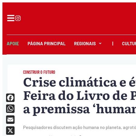
APOIE
PÁGINA PRINCIPAL
REGIONAIS
|
CULTU
CONSTRUIR O FUTURO
Crise climática e 
Feira do Livro de
a premissa ‘huma
Facebook
WhatsApp
Email
Pesquisadores discutem ação humana no planeta, agrotóx