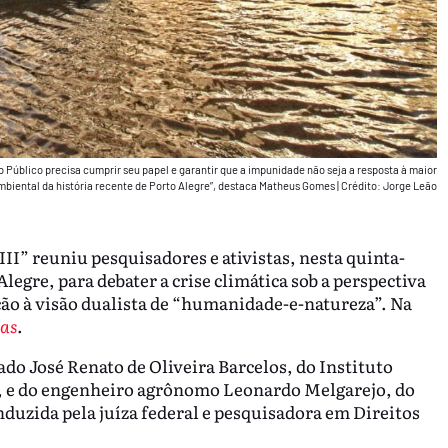
o Público precisa cumprir seu papel e garantir que a impunidade não seja a resposta à maior
mbiental da história recente de Porto Alegre”, destaca Matheus Gomes
|
Crédito: Jorge Leão
II” reuniu pesquisadores e ativistas, nesta quinta-
 Alegre, para debater a crise climática sob a perspectiva
o à visão dualista de “humanidade-e-natureza”. Na
nas
.
do José Renato de Oliveira Barcelos, do Instituto
, e do engenheiro agrônomo Leonardo Melgarejo, do
uzida pela juíza federal e pesquisadora em Direitos