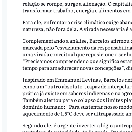
relação se rompe, surge a alienação. O capital
transformar trabalho, energia e alimentos em ‘
Para ele, enfrentar a crise climática exige a
natureza, não fora dela. A virada necessária 
Complementando a análise, Barcelos afirmou qu
marcada pelo “esvaziamento da responsabilidad
uma virada conceitual que reposicione o ser 
“Precisamos compreender o que significa estar
tempo para amadurecer novas concepções”, di
Inspirado em Emmanuel Levinas, Barcelos defe
como um “outro absoluto”, capaz de interpelar 
prática já existe em saberes indígenas e na agr
Também alertou para o colapso dos limites plan
domínio humano: “Para sustentar nosso modo d
aquecimento de 1,5°C deve ser ultrapassado ant
Segundo ele, é urgente inverter a lógica ant
portadora de autoridade, tudo muda. Precisam