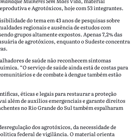
lmanaque Mulheres Sem Mães Vida
, material
eprodutiva e Agrotóxicos, hoje com 53 integrantes.
visibilidade do tema em 43 anos de pesquisas sobre
gualdades regionais e ausência de estudos com
sendo grupos altamente expostos. Apenas 7,2% das
usuária de agrotóxicos, enquanto o Sudeste concentra
cas.
abalhadores de saúde não reconhecem sintomas
ímica. “O serviço de saúde ainda está de costas para
 comunitários e de combate à dengue também estão
tíficas, éticas e legais para restaurar a proteção
ai além de auxílios emergenciais e garante direitos
enchentes no Rio Grande do Sul também espalharam
desregulação dos agrotóxicos, da necessidade de
olítica federal de vigilância. O material orienta