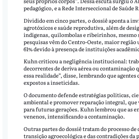
seus próprios corpos”. Dessa escuta surgiu o
A
pedagógico, e a Rede Interseccional de Saúde R
Dividido em cinco partes, o dossiê aponta a in
agrotóxicos e saúde reprodutiva, além de desi
indígenas, quilombolas e ribeirinhos, mesmo 
pesquisas vêm do Centro-Oeste, maior região 
61% devido à presença de instituições acadêmi
Kuhn criticou a negligência institucional: tr
decorrentes de deriva aérea ou contaminação qu
essa realidade”, disse, lembrando que agentes
expostos a inseticidas.
O documento defende estratégias políticas, cien
ambiental e promover reparação integral, que v
para futuras gerações. Kuhn lembrou que as 
venenos, intensificando a contaminação.
Outras partes do dossiê tratam do processo de 
transição agroecológica e das contradições da p