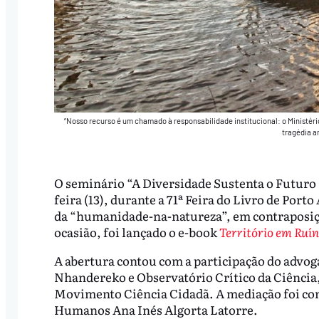
“Nosso recurso é um chamado à responsabilidade institucional: o Ministéri
tragédia a
O seminário “A Diversidade Sustenta o Futuro I
feira (13), durante a 71ª Feira do Livro de Porto
da “humanidade-na-natureza”, em contraposiçã
ocasião, foi lançado o e-book
Território em Ruí
A abertura contou com a participação do advoga
Nhandereko e Observatório Crítico da Ciência
Movimento Ciência Cidadã. A mediação foi cond
Humanos Ana Inés Algorta Latorre.