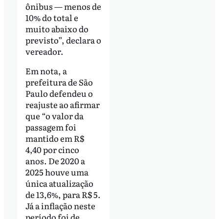
ônibus — menos de
10% do total e
muito abaixo do
previsto”, declara o
vereador.
Em nota, a
prefeitura de São
Paulo defendeu o
reajuste ao afirmar
que “o valor da
passagem foi
mantido em R$
4,40 por cinco
anos. De 2020 a
2025 houve uma
única atualização
de 13,6%, para R$ 5.
Já a inflação neste
período foi de