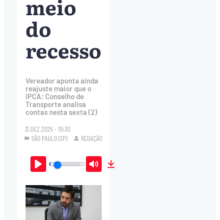
meio
do
recesso
Vereador aponta ainda
reajuste maior que o
IPCA; Conselho de
Transporte analisa
contas nesta sexta (2)
31.DEZ.2025 - 10:30
SÃO PAULO (SP)
REDAÇÃO
Play
Mute
Download