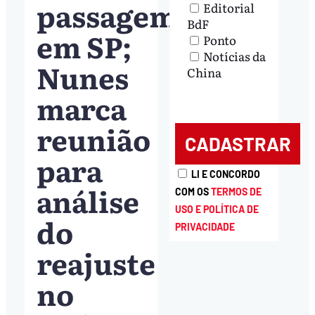
passagem
Editorial
BdF
em SP;
Ponto
Notícias da
Nunes
China
marca
reunião
para
LI E CONCORDO
análise
COM OS
TERMOS DE
USO E POLÍTICA DE
do
PRIVACIDADE
reajuste
no