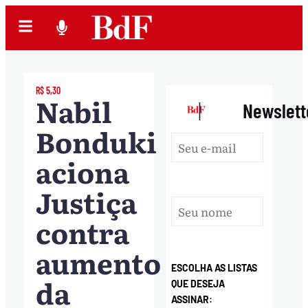
R$ 5,30
Nabil
|
Newslett
Bonduki
aciona
Justiça
contra
aumento
ESCOLHA AS LISTAS
da
QUE DESEJA
ASSINAR: