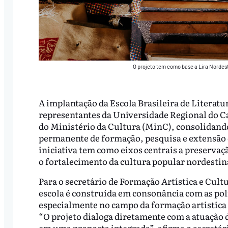
O projeto tem como base a Lira Nordest
A implantação da Escola Brasileira de Literatu
representantes da Universidade Regional do Car
do Ministério da Cultura (MinC), consolidando
permanente de formação, pesquisa e extensão de
iniciativa tem como eixos centrais a preservaç
o fortalecimento da cultura popular nordestina 
Para o secretário de Formação Artística e Cultu
escola é construída em consonância com as polí
especialmente no campo da formação artística e c
“O projeto dialoga diretamente com a atuação da
em uma proposta integrada”, afirma o secretár