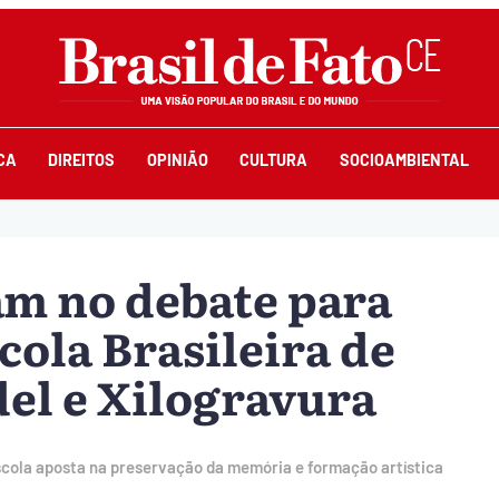
CA
DIREITOS
OPINIÃO
CULTURA
SOCIOAMBIENTAL
am no debate para
cola Brasileira de
del e Xilogravura
scola aposta na preservação da memória e formação artística