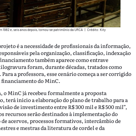
em 1982 e, seis anos depois, tornou-se patrimônio da URCA
|
Crédito: Kity
rojeto é a necessidade de profissionais da informação,
responsáveis pela organização, classificação, indexação
 O financiamento também aparece como entrave
a xilogravura foram, durante décadas, tratados como
 Para a professora, esse cenário começa a ser corrigido
m financiamento do MinC.
a, o MinC já recebeu formalmente a proposta
, terá início a elaboração do plano de trabalho para a
visão de investimento entre R$ 300 mil e R$ 500 mil”,
 os recursos serão destinados à implementação do
 de acervos, processos formativos, intercâmbio de
estres e mestras da literatura de cordel e da