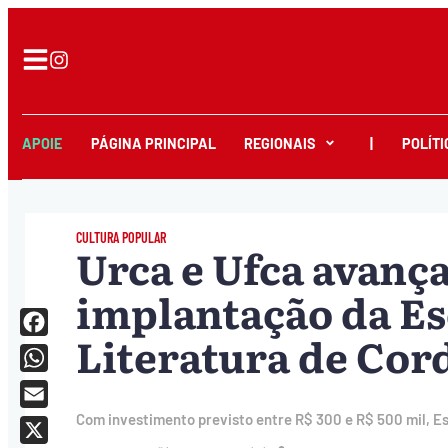
APOIE
PÁGINA PRINCIPAL
REGIONAIS
|
POLÍTI
CULTURA POPULAR
Urca e Ufca avanç
implantação da Es
Literatura de Cor
Facebook
WhatsApp
Email
Com investimento previsto entre R$ 300 e R$ 500 mil, E