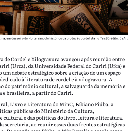
ina, em Juazeiro do Norte, símbolo histórico da produção cordelista no País
|
Crédito: CeArt
ra de Cordel e Xilogravura avançou após reunião entre
iri (Urca), da Universidade Federal do Cariri (Ufca) e
 um debate estratégico sobre a criação de um espaço
dicado à literatura de cordel e à xilogravura. A
ão do patrimônio cultural, a salvaguarda da memória e
e brasileira, a partir do Cariri.
ral, Livro e Literatura do MinC, Fabiano Piúba, a
ticas públicas do Ministério da Cultura,
ultural e das políticas do livro, leitura e literatura.
 secretaria, ao reunir essas duas frentes estratégicas
io. De acordo com Piúba, o MinC avalia a escola como