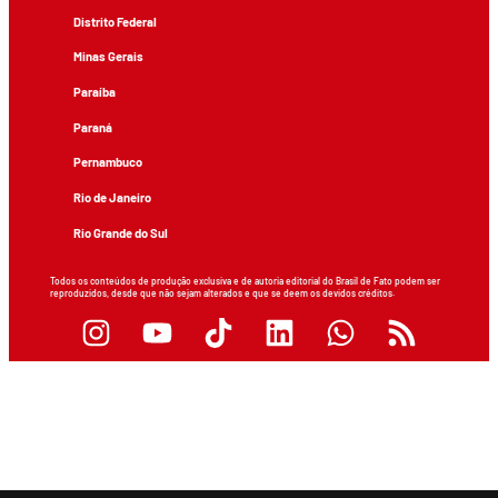
Distrito Federal
Minas Gerais
Paraíba
Paraná
Pernambuco
Rio de Janeiro
Rio Grande do Sul
Todos os conteúdos de produção exclusiva e de autoria editorial do Brasil de Fato podem ser
reproduzidos, desde que não sejam alterados e que se deem os devidos créditos.