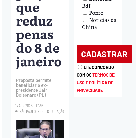
que
BdF
Ponto
reduz
Notícias da
China
penas
do 8 de
janeiro
LI E CONCORDO
COM OS
TERMOS DE
Proposta permite
USO E POLÍTICA DE
beneficiar o ex-
presidente Jair
PRIVACIDADE
Bolsonaro (PL)
17.ABR.2026 - 17:36
SÃO PAULO (SP)
REDAÇÃO