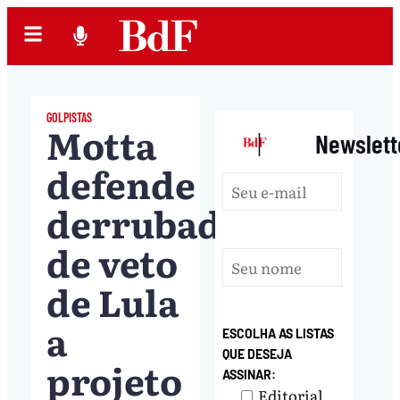
GOLPISTAS
Motta
|
Newslett
defende
derrubada
de veto
de Lula
a
ESCOLHA AS LISTAS
QUE DESEJA
projeto
ASSINAR:
Editorial