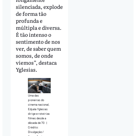
silenciada, explode
de forma tão
profunda e
múltipla e diversa.
É tão intenso o
sentimento de nos
ver, de saber quem
somos, de onde
viemos”, destaca
Yglesias.
Uma das
pioneiras do
cinema nacional,
Edyala Yglesias
dirige e roteiriza
filmes desde a
década de 70
|
Crédito:
Divulgação /