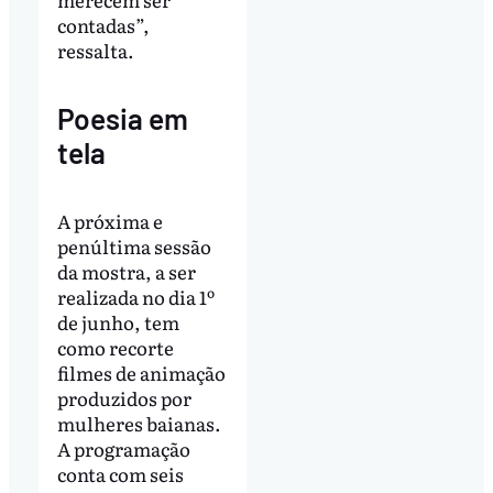
contadas”,
ressalta.
Poesia em
tela
A próxima e
penúltima sessão
da mostra, a ser
realizada no dia 1º
de junho, tem
como recorte
filmes de animação
produzidos por
mulheres baianas.
A programação
conta com seis