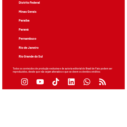
Distrito Federal
Minas Gerais
Paraíba
Paraná
Pernambuco
Rio de Janeiro
Rio Grande do Sul
Todos os conteúdos de produção exclusiva e de autoria editorial do Brasil de Fato podem ser
reproduzidos, desde que não sejam alterados e que se deem os devidos créditos.