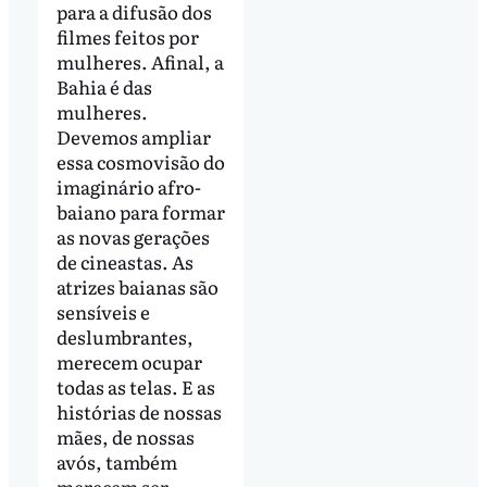
para a difusão dos
filmes feitos por
mulheres. Afinal, a
Bahia é das
mulheres.
Devemos ampliar
essa cosmovisão do
imaginário afro-
baiano para formar
as novas gerações
de cineastas. As
atrizes baianas são
sensíveis e
deslumbrantes,
merecem ocupar
todas as telas. E as
histórias de nossas
mães, de nossas
avós, também
merecem ser