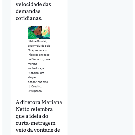
velocidade das
demandas
cotidianas.
O filme Quintal,
desenvolvido pelo
Mirá, retrata o
início da amizade
de Diadorim, uma
menina
sonhadora, e
Riobaldo, um
alegre
passarinho azul
|
Crédito:
Divulgação
A diretora Mariana
Netto relembra
que a ideia do
curta-metragem
veio da vontade de