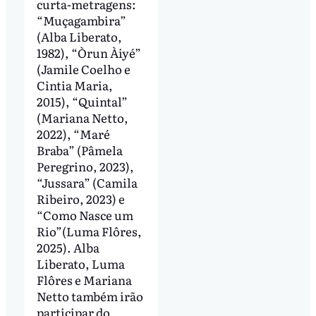
curta-metragens:
“Muçagambira”
(Alba Liberato,
1982), “Òrun Àiyé”
(Jamile Coelho e
Cintia Maria,
2015), “Quintal”
(Mariana Netto,
2022), “Maré
Braba” (Pâmela
Peregrino, 2023),
“Jussara” (Camila
Ribeiro, 2023) e
“Como Nasce um
Rio”(Luma Flôres,
2025). Alba
Liberato, Luma
Flôres e Mariana
Netto também irão
participar do