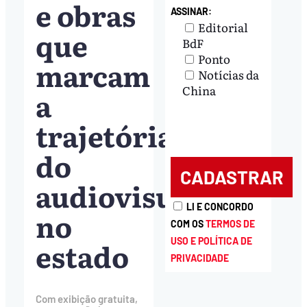
e obras
ASSINAR:
Editorial
que
BdF
Ponto
marcam
Notícias da
China
a
trajetória
do
audiovisual
LI E CONCORDO
no
COM OS
TERMOS DE
estado
USO E POLÍTICA DE
PRIVACIDADE
Com exibição gratuita,