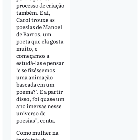
processo de criação
também. E aí,
Carol trouxe as
poesias de Manoel
de Barros, um
poeta que ela gosta
muito, e
começamos a
estudá-las e pensar
‘e se fizéssemos
uma animação
baseada em um
poema?’. E a partir
disso, foi quase um
ano imersas nesse
universo de
poesias”, conta.
Como mulher na
indústria da