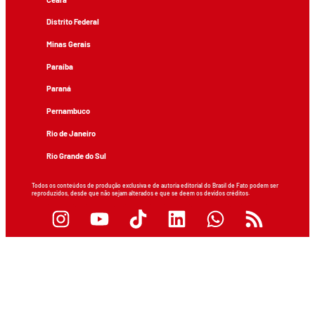
Distrito Federal
Minas Gerais
Paraíba
Paraná
Pernambuco
Rio de Janeiro
Rio Grande do Sul
Todos os conteúdos de produção exclusiva e de autoria editorial do Brasil de Fato podem ser
reproduzidos, desde que não sejam alterados e que se deem os devidos créditos.