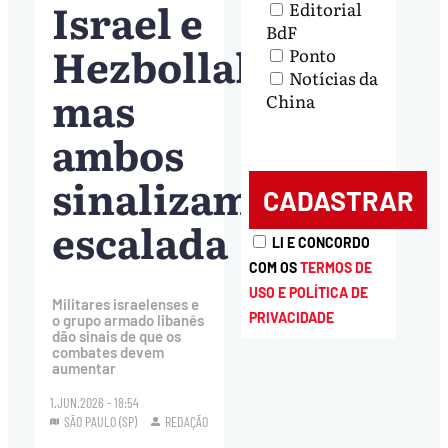
Israel e
Editorial
BdF
Hezbollah,
Ponto
Notícias da
mas
China
ambos
sinalizam
escalada
LI E CONCORDO
COM OS
TERMOS DE
USO E POLÍTICA DE
Militares israelenses e
PRIVACIDADE
o grupo armado libanês
dão sinais de que os
combates devem
aumentar
1.JUN.2026 - 18:54
SÃO PAULO (SP)
REDAÇÃO