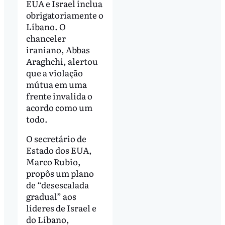
EUA e Israel inclua
obrigatoriamente o
Líbano. O
chanceler
iraniano, Abbas
Araghchi, alertou
que a violação
mútua em uma
frente invalida o
acordo como um
todo.
O secretário de
Estado dos EUA,
Marco Rubio,
propôs um plano
de “desescalada
gradual” aos
líderes de Israel e
do Líbano,