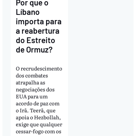
Por que o
Líbano
importa para
a reabertura
do Estreito
de Ormuz?
O recrudescimento
dos combates
atrapalha as
negociações dos
EUA para um
acordo de paz com
o Irã. Teerã, que
apoia o Hezbollah,
exige que qualquer
cessar-fogo com os