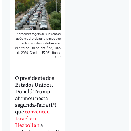
Moradores fogem de suas casas
após Israel ordenar ataques aos
subúrbios do sul de Beirute,
capital do Líbano, em 1º de junho
de 2026
|
Crédito: FADEL itani /
AFP
O presidente dos
Estados Unidos,
Donald Trump,
afirmou nesta
segunda-feira (1º)
que
convenceu
Israel e o
Hezbollah
a