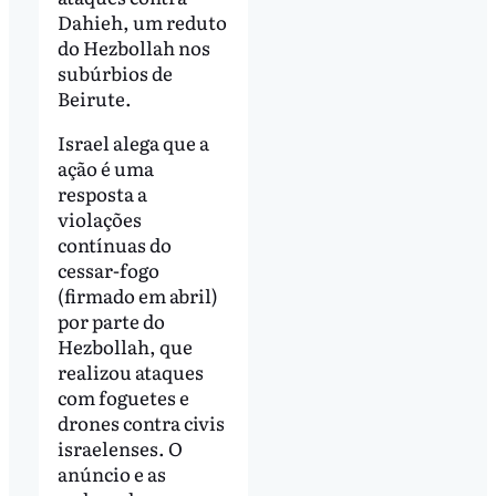
Dahieh, um reduto
do Hezbollah nos
subúrbios de
Beirute.
Israel alega que a
ação é uma
resposta a
violações
contínuas do
cessar-fogo
(firmado em abril)
por parte do
Hezbollah, que
realizou ataques
com foguetes e
drones contra civis
israelenses. O
anúncio e as