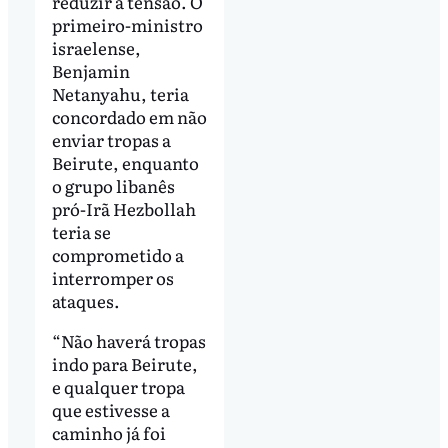
reduzir a tensão. O
primeiro-ministro
israelense,
Benjamin
Netanyahu, teria
concordado em não
enviar tropas a
Beirute, enquanto
o grupo libanês
pró-Irã Hezbollah
teria se
comprometido a
interromper os
ataques.
“Não haverá tropas
indo para Beirute,
e qualquer tropa
que estivesse a
caminho já foi