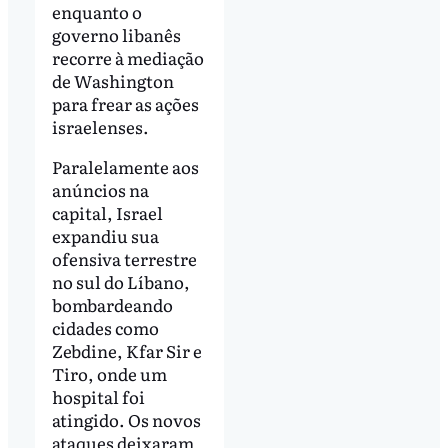
enquanto o
governo libanês
recorre à mediação
de Washington
para frear as ações
israelenses.
Paralelamente aos
anúncios na
capital, Israel
expandiu sua
ofensiva terrestre
no sul do Líbano,
bombardeando
cidades como
Zebdine, Kfar Sir e
Tiro, onde um
hospital foi
atingido. Os novos
ataques deixaram